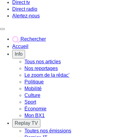
Direct tv
Direct radio
Alertez-nous
Déclencher le menu
Rechercher
Accueil
Info
Tous nos articles
Nos reportages
Le zoom de la rédac'
Politique
Mobilité
Culture
Sport
Économie
Mon BX1
Replay TV
Toutes nos émissions