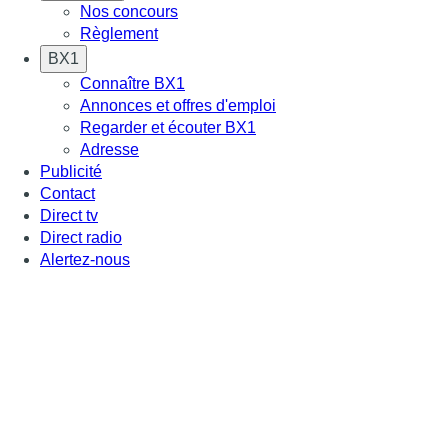
Nos concours
Règlement
BX1
Connaître BX1
Annonces et offres d'emploi
Regarder et écouter BX1
Adresse
Publicité
Contact
Direct tv
Direct radio
Alertez-nous