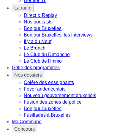
Dernier JT
La radio
Direct & Replay
Nos podcasts
Bonjour Bruxelles
Bonjour Bruxelles: les interviews
Il y a du Neuf
Le Brunch
Le Club du Dimanche
Le Club de l'Immo
Grille des programmes
Nos dossiers
Colère des enseignants
Foyer anderlechtois
Nouveau gouvernement bruxellois
Fusion des zones de police
Bonjour Bruxelles
Fusillades à Bruxelles
Ma Commune
Concours