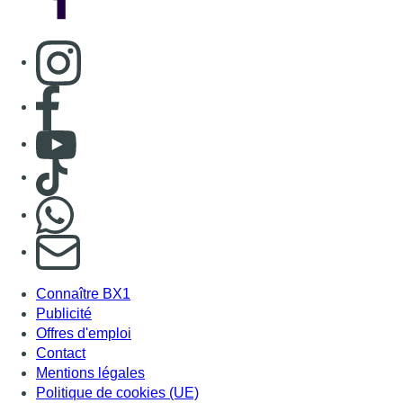
Consulter page Instagram
Consulter page Facebook
Consulter Youtube
Consulter TikTok
Nous rejoindre sur Whatsapp
S'abonner à notre newsletter
Connaître BX1
Publicité
Offres d'emploi
Contact
Mentions légales
Politique de cookies (UE)