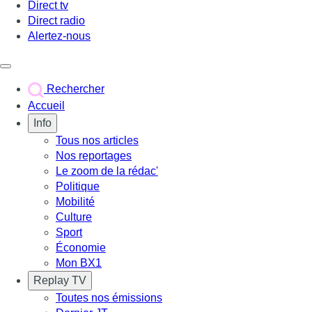
Direct tv
Direct radio
Alertez-nous
Déclencher le menu
Rechercher
Accueil
Info
Tous nos articles
Nos reportages
Le zoom de la rédac'
Politique
Mobilité
Culture
Sport
Économie
Mon BX1
Replay TV
Toutes nos émissions