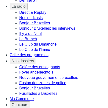
Dernier JT
La radio
Direct & Replay
Nos podcasts
Bonjour Bruxelles
Bonjour Bruxelles: les interviews
Il y a du Neuf
Le Brunch
Le Club du Dimanche
Le Club de l'Immo
Grille des programmes
Nos dossiers
Colère des enseignants
Foyer anderlechtois
Nouveau gouvernement bruxellois
Fusion des zones de police
Bonjour Bruxelles
Fusillades à Bruxelles
Ma Commune
Concours