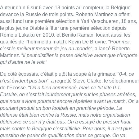
Auteur d’un 6 sur 6 avec 18 points au compteur, la Belgique
devance la Russie de trois points. Roberto Martinez a offert
aussi lundi une première sélection à Yari Verschueren, 18 ans,
le plus jeune Diable à fêter une première sélection depuis
Romelu Lukaku en 2010, et Benito Raman, louant aussi les
qualités de l’homme du match: Kevin De Bruyne. “
Pour moi,
c’est le meilleur meneur de jeu au monde
“, a lancé Roberto
Martinez. “
Il peut distiller la passe décisive avant que n’importe
qui d’autre ne le voit.
“
Du côté écossais, c’était plutôt la soupe à la grimace. “
0-4, ce
n’est évident pas bon
“, a regretté Steve Clarke, le sélectionneur
de l’Ecosse. “
On a bien commencé, mais ce fut vite 0-1.
Ensuite, on s’est fait lourdement punir sur les phases arrêtées,
que nous avions pourtant encore répétées avant le match. On a
pourtant produit un bon football en première période. La
défense était bien contre la Russie, mais notre organisation
défensive ce soir n’y était pas. On a essayé de presser haut,
mais contre la Belgique c’est difficile. Pour nous, il n’est plus
question de parler de qualification dans ce groupe. On va