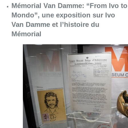
Consulter l'article "Mémorial Van Damme: “F
07 août 2026
Partager l'article
Facebook
Twitter
WhatsApp
Share
26 juin 2022
- 17h32
Modifié le
27 juillet 2022
- 14h39
Liantis Urban Trail Brussels
urban trail