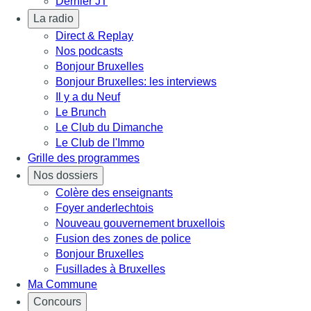
Dernier JT
La radio
Direct & Replay
Nos podcasts
Bonjour Bruxelles
Bonjour Bruxelles: les interviews
Il y a du Neuf
Le Brunch
Le Club du Dimanche
Le Club de l'Immo
Grille des programmes
Nos dossiers
Colère des enseignants
Foyer anderlechtois
Nouveau gouvernement bruxellois
Fusion des zones de police
Bonjour Bruxelles
Fusillades à Bruxelles
Ma Commune
Concours