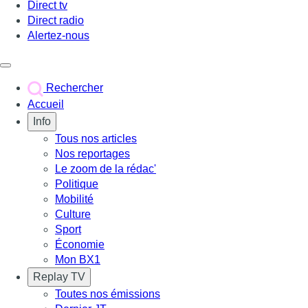
Direct tv
Direct radio
Alertez-nous
Déclencher le menu
Rechercher
Accueil
Info
Tous nos articles
Nos reportages
Le zoom de la rédac'
Politique
Mobilité
Culture
Sport
Économie
Mon BX1
Replay TV
Toutes nos émissions