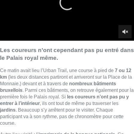
Monnaie.) devant et à travers de
nombreux bâtiments
bruxellois
. Parmi ces bâtiments, on retrouve également pour la
première fois le Palais royal. Si
les coureurs n’ont pas pu y
entrer à l’intérieur
, ils ont tout de même pu traverser les
jardins
. Beaucoup s’y arrêtent pour le visiter. Chaque
participant va à son rythme, pas de chronomètre pour cette
course.
Autre lieu visité ; l’
imprimerie de la banque nationale
. Ce
bâtiment a été construit en 1950 et il est rare de pouvoir y
pénétrer. Parmi les autres édifices, il y a l’
Hôtel de Ville
, les
Halles Saint-Géry
, le
cinéma Palace
ou encore le musée de
la
bande dessinée
.
En tout,
4.000 personnes
venues de tout le pays ont participé
à l’Urban Trail.
■
Reportage de
Marine
Guiet
,
Camille Dequeker
et
Paul
Bourrières