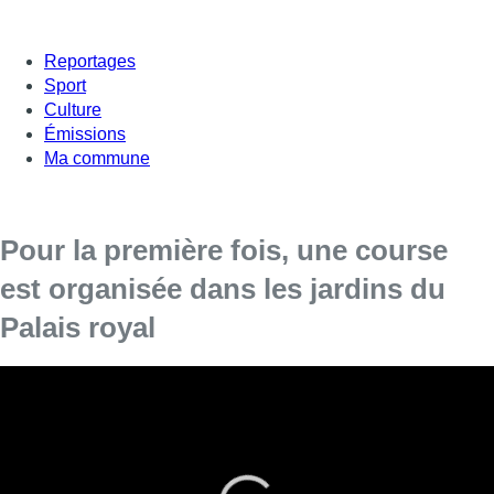
Reportages
Sport
Culture
Émissions
Ma commune
Pour la première fois, une course
est organisée dans les jardins du
Palais royal
Les coureurs n’ont cependant pas pu entré dans
le Palais royal même.
Ce matin avait lieu l’Urban Trail, une course à pied de
7
ou
12
km
(les deux distances partiront et arriveront sur la Place de la