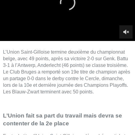
L’Union Saint-Gilloise termine deuxième du championnat
belge, avec 49 points, après sa victoire 2-0 sur Genk. Battu
3-1 à l’Antwerp, Anderlecht (46 points) se classe troisième.
Le Club Bruges a remporté son 19e titre de champion après
un partage 0-0 dans le derby contre le Cercle, dimanche,
lors de la 10e et dernière journée des Champions Playoffs.
Les Blauw-Zwart terminent avec 50 points.
L’Union fait sa part du travail mais devra se
contenter de la 2e place