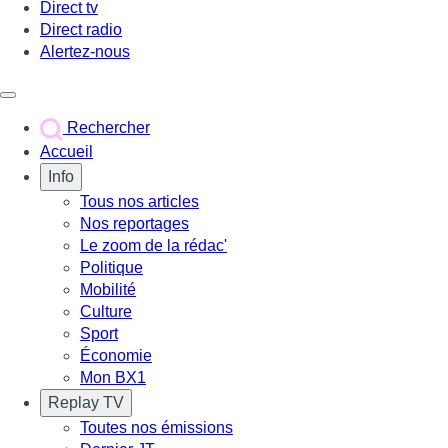
Direct tv
Direct radio
Alertez-nous
Déclencher le menu
Rechercher
Accueil
Info
Tous nos articles
Nos reportages
Le zoom de la rédac'
Politique
Mobilité
Culture
Sport
Économie
Mon BX1
Replay TV
Toutes nos émissions