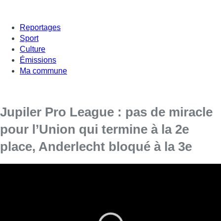
Reportages
Sport
Culture
Émissions
Ma commune
Jupiler Pro League : pas de miracle
pour l’Union qui termine à la 2e
place, Anderlecht bloqué à la 3e