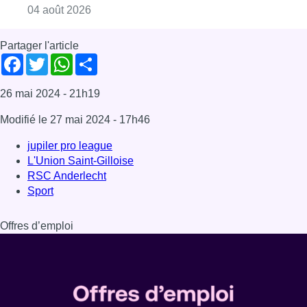
Consulter l'article "Mémorial Van Damme : Fe
04 août 2026
Partager l'article
Facebook
Twitter
WhatsApp
Share
26 mai 2024
- 21h19
Modifié le
27 mai 2024
- 17h46
jupiler pro league
L'Union Saint-Gilloise
RSC Anderlecht
Sport
Offres d’emploi