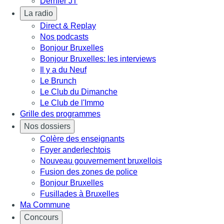
Dernier JT
La radio
Direct & Replay
Nos podcasts
Bonjour Bruxelles
Bonjour Bruxelles: les interviews
Il y a du Neuf
Le Brunch
Le Club du Dimanche
Le Club de l'Immo
Grille des programmes
Nos dossiers
Colère des enseignants
Foyer anderlechtois
Nouveau gouvernement bruxellois
Fusion des zones de police
Bonjour Bruxelles
Fusillades à Bruxelles
Ma Commune
Concours