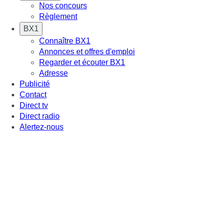
Nos concours
Règlement
BX1
Connaître BX1
Annonces et offres d'emploi
Regarder et écouter BX1
Adresse
Publicité
Contact
Direct tv
Direct radio
Alertez-nous