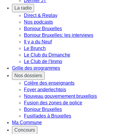
Dernier JT
La radio
Direct & Replay
Nos podcasts
Bonjour Bruxelles
Bonjour Bruxelles: les interviews
Il y a du Neuf
Le Brunch
Le Club du Dimanche
Le Club de l'Immo
Grille des programmes
Nos dossiers
Colère des enseignants
Foyer anderlechtois
Nouveau gouvernement bruxellois
Fusion des zones de police
Bonjour Bruxelles
Fusillades à Bruxelles
Ma Commune
Concours