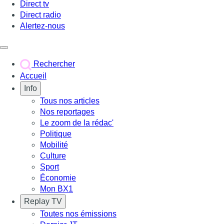
Direct tv
Direct radio
Alertez-nous
Déclencher le menu
Rechercher
Accueil
Info
Tous nos articles
Nos reportages
Le zoom de la rédac'
Politique
Mobilité
Culture
Sport
Économie
Mon BX1
Replay TV
Toutes nos émissions