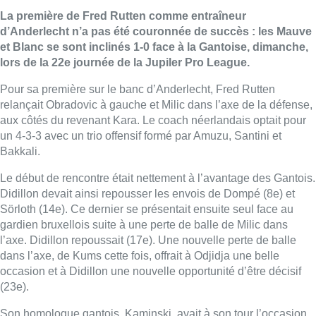
La première de Fred Rutten comme entraîneur
d’Anderlecht n’a pas été couronnée de succès : les Mauve
et Blanc se sont inclinés 1-0 face à la Gantoise, dimanche,
lors de la 22e journée de la Jupiler Pro League.
Pour sa première sur le banc d’Anderlecht, Fred Rutten
relançait Obradovic à gauche et Milic dans l’axe de la défense,
aux côtés du revenant Kara. Le coach néerlandais optait pour
un 4-3-3 avec un trio offensif formé par Amuzu, Santini et
Bakkali.
Le début de rencontre était nettement à l’avantage des Gantois.
Didillon devait ainsi repousser les envois de Dompé (8e) et
Sörloth (14e). Ce dernier se présentait ensuite seul face au
gardien bruxellois suite à une perte de balle de Milic dans
l’axe. Didillon repoussait (17e). Une nouvelle perte de balle
dans l’axe, de Kums cette fois, offrait à Odjidja une belle
occasion et à Didillon une nouvelle opportunité d’être décisif
(23e).
Son homologue gantois, Kaminski, avait à son tour l’occasion