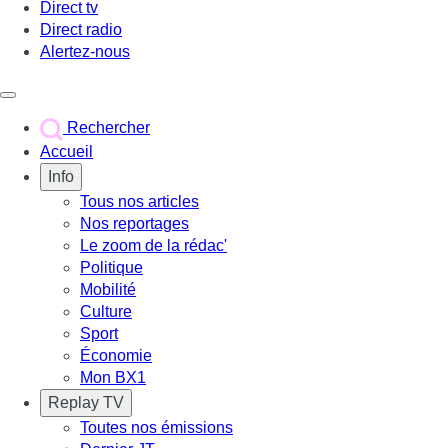
Direct tv
Direct radio
Alertez-nous
Déclencher le menu
Rechercher
Accueil
Info
Tous nos articles
Nos reportages
Le zoom de la rédac'
Politique
Mobilité
Culture
Sport
Économie
Mon BX1
Replay TV
Toutes nos émissions