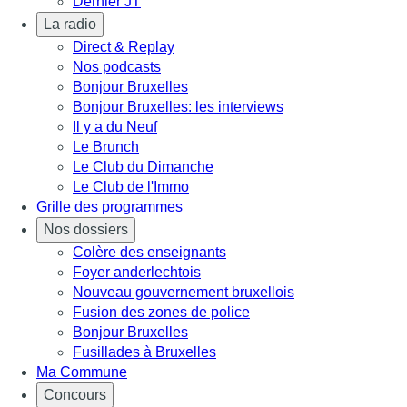
Dernier JT
La radio
Direct & Replay
Nos podcasts
Bonjour Bruxelles
Bonjour Bruxelles: les interviews
Il y a du Neuf
Le Brunch
Le Club du Dimanche
Le Club de l'Immo
Grille des programmes
Nos dossiers
Colère des enseignants
Foyer anderlechtois
Nouveau gouvernement bruxellois
Fusion des zones de police
Bonjour Bruxelles
Fusillades à Bruxelles
Ma Commune
Concours