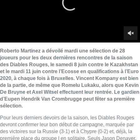
de la partie, de même que Romelu Lukaku, alors que Kevin
De Bruyne et Axel Witsel effectuent leur rentrée. Le gardien
d’Eupen Hendrik Van Crombrugge peut fêter sa première
sélection.
Pour leurs derniers devoirs de la saison, les Diables Rouges
devront confirmer leur bon début de campagne, marquée par
des victoires sur la Russie (3-1) et à Chypre (0-2) et, déjà, la
première place du groupe I en solitaire. Seuls Jason Denayer,
opéré au ménisque, Koen Casteels (cuisse) et Dedryck Boyata
(genou) sont indisponibles. Jan Vertonghen soigne sa cheville.
Le défenseur de Tottenham s’était blessé lors de la demi-finale
retour de la Ligue des Champions contre l’Ajax Amsterdam.
Le recordman de présences en équipe nationale espère être
prêt pour la finale de la C1 programmée le samedi 1er juin. Il le
serait alors aussi pour l’équipe nationale. Romelu Lukaku
(ischios), qui avait mis un terme à sa saison prématurément à
Manchester United, est en principe rétabli aussi. Il figure parmi
les 28 du sélectionneur national.