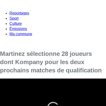
Reportages
Sport
Culture
Émissions
Ma commune
Martinez sélectionne 28 joueurs
dont Kompany pour les deux
prochains matches de qualification
Roberto Martinez a dévoilé mardi une sélection de 28
joueurs pour les deux dernières rencontres de la saison
des Diables Rouges, le samedi 8 juin contre le Kazakhstan
et le mardi 11 juin contre l’Ecosse en qualifications à l’Euro
2020, à chaque fois à Bruxelles. Vincent Kompany est bien