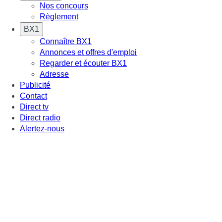
Nos concours
Règlement
BX1
Connaître BX1
Annonces et offres d'emploi
Regarder et écouter BX1
Adresse
Publicité
Contact
Direct tv
Direct radio
Alertez-nous