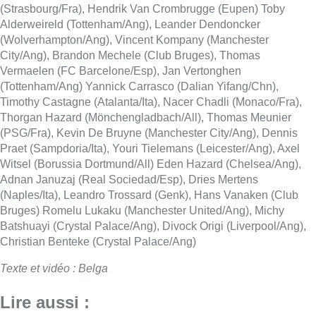
(Naples/Ita), Leandro Trossard (Genk), Hans Vanaken (Club
Bruges) Romelu Lukaku (Manchester United/Ang), Michy
Batshuayi (Crystal Palace/Ang), Divock Origi (Liverpool/Ang),
Christian Benteke (Crystal Palace/Ang)
Texte et vidéo : Belga
Lire aussi :
“La tactique doit être claire, c’est le
plus important”: Mark van Bommel
dévoile sa philosophie pour les
Diables rouges