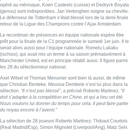
Axel Witsel et Thomas Menunier sont bien là aussi, de même
que Christian Benteke. Moussa Dembele n’est lui plus dans la
sélection.
“Il n’est pas blessé”
, a précisé Roberto Martinez. “
Il
doit s’adapter à la compétition en Chine, et qui a lieu cet été.
Nous voulons lui donner du temps pour cela. Il peut faire partie
du noyau encore à l’avenir.”
La sélection de 28 joueurs Roberto Martinez: Thibaut Courtois
(Real Madrid/Esp), Simon Mignolet (Liverpool/Ang), Matz Sels
(Strasbourg/Fra), Hendrik Van Crombrugge (Eupen) Toby
Alderweireld (Tottenham/Ang), Leander Dendoncker
(Wolverhampton/Ang), Vincent Kompany (Manchester
City/Ang), Brandon Mechele (Club Bruges), Thomas
Vermaelen (FC Barcelone/Esp), Jan Vertonghen
(Tottenham/Ang) Yannick Carrasco (Dalian Yifang/Chn),
Timothy Castagne (Atalanta/Ita), Nacer Chadli (Monaco/Fra),
Thorgan Hazard (Mönchengladbach/All), Thomas Meunier
(PSG/Fra), Kevin De Bruyne (Manchester City/Ang), Dennis
Praet (Sampdoria/Ita), Youri Tielemans (Leicester/Ang), Axel
Witsel (Borussia Dortmund/All) Eden Hazard (Chelsea/Ang),
Adnan Januzaj (Real Sociedad/Esp), Dries Mertens