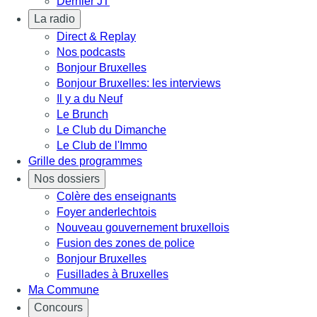
Dernier JT
La radio
Direct & Replay
Nos podcasts
Bonjour Bruxelles
Bonjour Bruxelles: les interviews
Il y a du Neuf
Le Brunch
Le Club du Dimanche
Le Club de l'Immo
Grille des programmes
Nos dossiers
Colère des enseignants
Foyer anderlechtois
Nouveau gouvernement bruxellois
Fusion des zones de police
Bonjour Bruxelles
Fusillades à Bruxelles
Ma Commune
Concours