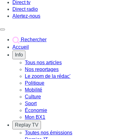
Direct tv
Direct radio
Alertez-nous
Déclencher le menu
Rechercher
Accueil
Info
Tous nos articles
Nos reportages
Le zoom de la rédac'
Politique
Mobilité
Culture
Sport
Économie
Mon BX1
Replay TV
Toutes nos émissions