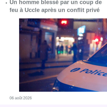
Consulter l'article "Un homme blessé par un 
06 août 2026
Partager l'article
Facebook
Twitter
WhatsApp
Share
12 mai 2023
- 18h05
News
Saint-Gilles
Sport
Offres d’emploi