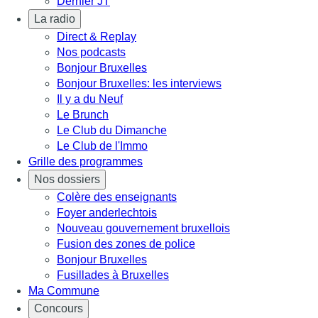
Dernier JT
La radio
Direct & Replay
Nos podcasts
Bonjour Bruxelles
Bonjour Bruxelles: les interviews
Il y a du Neuf
Le Brunch
Le Club du Dimanche
Le Club de l'Immo
Grille des programmes
Nos dossiers
Colère des enseignants
Foyer anderlechtois
Nouveau gouvernement bruxellois
Fusion des zones de police
Bonjour Bruxelles
Fusillades à Bruxelles
Ma Commune
Concours