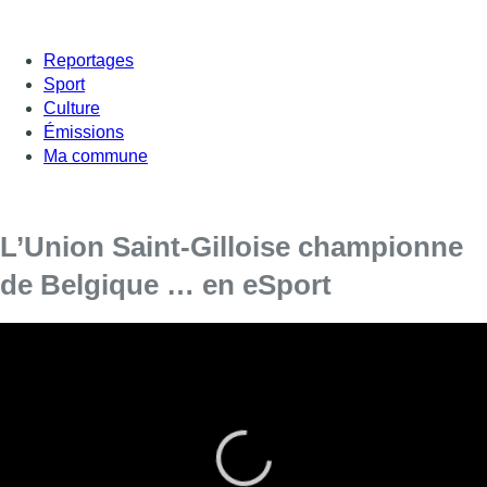
Reportages
Sport
Culture
Émissions
Ma commune
L’Union Saint-Gilloise championne
de Belgique … en eSport
L’Union Saint-Gilloise championne de Belgique,
pas encore en football, mais en jeu vidéo.
L’eSport est une véritable tendance, qui rencontre un vrai
succès, au point que nos clubs de foot s’y mettent. Kinane Al
Nabani est le nouveau champion de Belgique pour les Jaunes
et Bleus.