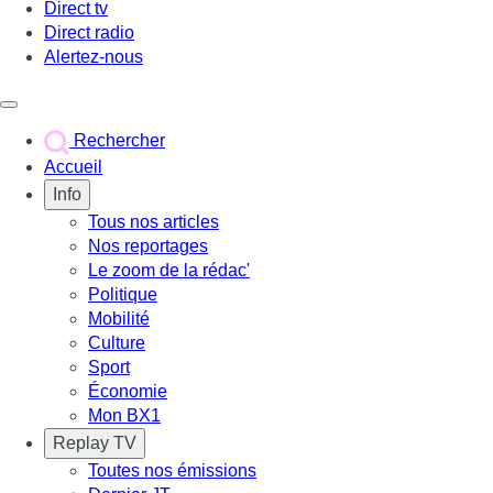
Direct tv
Direct radio
Alertez-nous
Déclencher le menu
Rechercher
Accueil
Info
Tous nos articles
Nos reportages
Le zoom de la rédac'
Politique
Mobilité
Culture
Sport
Économie
Mon BX1
Replay TV
Toutes nos émissions