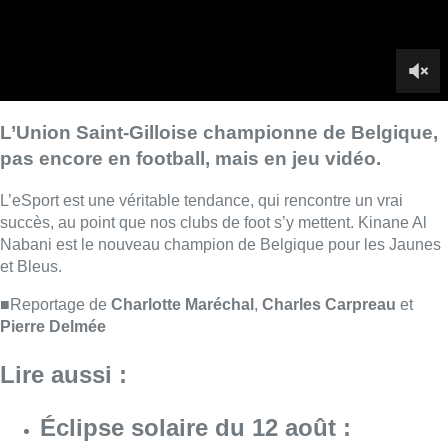
■Reportage de
Charlotte Maréchal
,
Charles Carpreau
et
Pierre Delmée
Lire aussi :
Éclipse solaire du 12 août :
comment reconnaître des vraies
lunettes de protection?