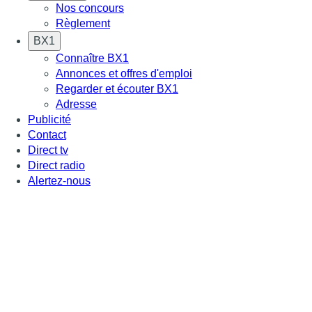
Nos concours
Règlement
BX1
Connaître BX1
Annonces et offres d'emploi
Regarder et écouter BX1
Adresse
Publicité
Contact
Direct tv
Direct radio
Alertez-nous