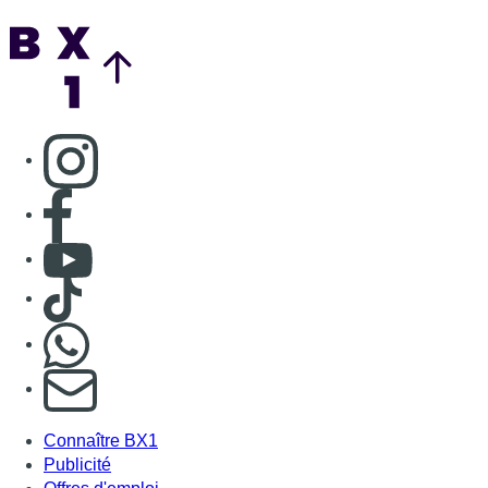
Nous rejoindre sur Whatsapp
S'abonner à notre newsletter
Connaître BX1
Publicité
Offres d'emploi
Contact
Mentions légales
Politique de cookies (UE)
Gérer les cookies