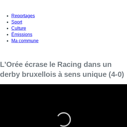
Reportages
Sport
Culture
Émissions
Ma commune
L’Orée écrase le Racing dans un
derby bruxellois à sens unique (4-0)
La troupe à Vincent Vanasch n’a laissé que des
miettes pour venir à bout d’une équipe du
Racing bien absente ce dimanche après-midi.
On s’attendait à un derby serré, mais il n’y a finalement pas eu
match.