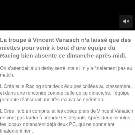
L’Orée et le Racing sont deux équipes collées au classement,
et dans une rencontre comme celle de ce dimanche, l’équipe
perdante réaliserait une très mauvaise opération.
L’Orée l’a bien compris, et les coéquipiers de Vincent Vanasch
ne vont pas tarder à prendre les devants. Après deux minutes,
les locaux obtenaient déjà deux PC, qui ne donnaient
finalement rien.
Le troisième est cependant le bon. Hugo Labouchère le
transforme au quart d’heure de jeu. C’est 1-0.
Puis 2-0 en début de second quart-temps. Lucio Mendez Pin
doublait la mise sur un beau shot, ce qui confirme la nette
domination depuis le début de rencontre.
A sens unique
Scénario similaire après le retour des vestiaires. Lucio Mendez
et Hugo Labouchère y allaient tous les deux d’un doublé dans
cette rencontre.