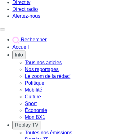
Direct tv
Direct radio
Alertez-nous
Déclencher le menu
Rechercher
Accueil
Info
Tous nos articles
Nos reportages
Le zoom de la rédac'
Politique
Mobilité
Culture
Sport
Économie
Mon BX1
Replay TV
Toutes nos émissions