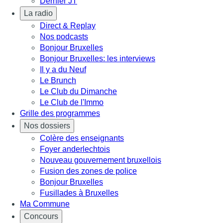
Dernier JT
La radio
Direct & Replay
Nos podcasts
Bonjour Bruxelles
Bonjour Bruxelles: les interviews
Il y a du Neuf
Le Brunch
Le Club du Dimanche
Le Club de l'Immo
Grille des programmes
Nos dossiers
Colère des enseignants
Foyer anderlechtois
Nouveau gouvernement bruxellois
Fusion des zones de police
Bonjour Bruxelles
Fusillades à Bruxelles
Ma Commune
Concours