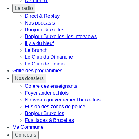
Dernier JT
La radio
Direct & Replay
Nos podcasts
Bonjour Bruxelles
Bonjour Bruxelles: les interviews
Il y a du Neuf
Le Brunch
Le Club du Dimanche
Le Club de l'Immo
Grille des programmes
Nos dossiers
Colère des enseignants
Foyer anderlechtois
Nouveau gouvernement bruxellois
Fusion des zones de police
Bonjour Bruxelles
Fusillades à Bruxelles
Ma Commune
Concours