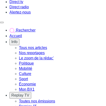
Direct tv
Direct radio
Alertez-nous
Déclencher le menu
Rechercher
Accueil
Info
Tous nos articles
Nos reportages
Le zoom de la rédac'
Politique
Mobilité
Culture
Sport
Économie
Mon BX1
Replay TV
Toutes nos émissions