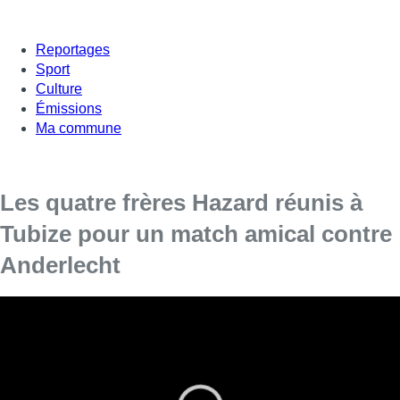
Reportages
Sport
Culture
Émissions
Ma commune
Les quatre frères Hazard réunis à
Tubize pour un match amical contre
Anderlecht
Anderlecht a affronté ce mercredi Tubize en match amical de
préparation en vue de la reprise du championnat. Les
Mauves se sont imposés 1 à 4 devant un public venu
nombreux. Et pour cause: sur le terrain, on retrouvait Eden