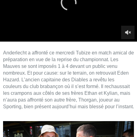
Hazard. L’ancien capitaine des Diables a revêtu les
couleurs du club brabançon où il s’est formé. Il rechaussait
les crampons aux côtés de ses frères Ethan et Kylian, mais
n’aura pas affronté son autre frère, Thorgan, joueur au
Sporting, bien présent aujourd’hui mais blessé pour l’instant.