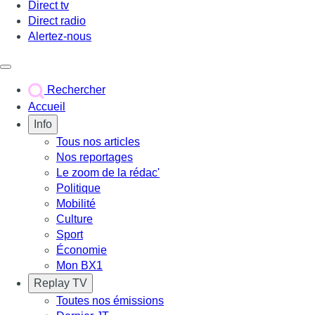
Direct tv
Direct radio
Alertez-nous
Déclencher le menu
Rechercher
Accueil
Info
Tous nos articles
Nos reportages
Le zoom de la rédac'
Politique
Mobilité
Culture
Sport
Économie
Mon BX1
Replay TV
Toutes nos émissions