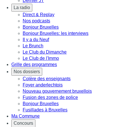
Dernier JT
La radio
Direct & Replay
Nos podcasts
Bonjour Bruxelles
Bonjour Bruxelles: les interviews
Il y a du Neuf
Le Brunch
Le Club du Dimanche
Le Club de l'Immo
Grille des programmes
Nos dossiers
Colère des enseignants
Foyer anderlechtois
Nouveau gouvernement bruxellois
Fusion des zones de police
Bonjour Bruxelles
Fusillades à Bruxelles
Ma Commune
Concours