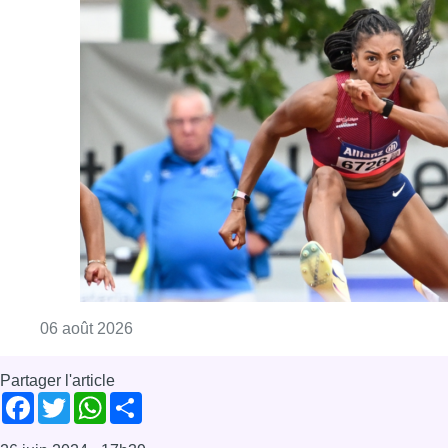
Consulter l'article "Mémorial Van Damme : Na
06 août 2026
Partager l'article
Facebook
Twitter
WhatsApp
Share
26 juin 2024
- 17h39
RSC Anderlecht
News
Sport
Offres d’emploi