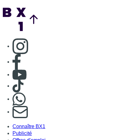
Consulter TikTok
Nous rejoindre sur Whatsapp
S'abonner à notre newsletter
Connaître BX1
Publicité
Offres d'emploi
Contact
Mentions légales
Politique de cookies (UE)
Gérer les cookies