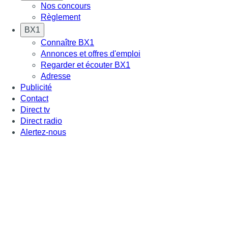
Nos concours
Règlement
BX1
Connaître BX1
Annonces et offres d'emploi
Regarder et écouter BX1
Adresse
Publicité
Contact
Direct tv
Direct radio
Alertez-nous