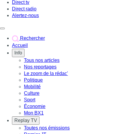
Direct tv
Direct radio
Alertez-nous
Déclencher le menu
Rechercher
Accueil
Info
Tous nos articles
Nos reportages
Le zoom de la rédac'
Politique
Mobilité
Culture
Sport
Économie
Mon BX1
Replay TV
Toutes nos émissions