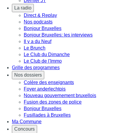
Dernier JT
La radio
Direct & Replay
Nos podcasts
Bonjour Bruxelles
Bonjour Bruxelles: les interviews
Il y a du Neuf
Le Brunch
Le Club du Dimanche
Le Club de l'Immo
Grille des programmes
Nos dossiers
Colère des enseignants
Foyer anderlechtois
Nouveau gouvernement bruxellois
Fusion des zones de police
Bonjour Bruxelles
Fusillades à Bruxelles
Ma Commune
Concours