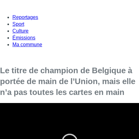
Reportages
Sport
Culture
Émissions
Ma commune
Le titre de champion de Belgique à
portée de main de l’Union, mais elle
n’a pas toutes les cartes en main
Les Unionistes ont peut-être rendez-vous avec l’histoire ce
dimanche. Ils jouent, à domicile, face à Bruges, ce
dimanche.
A la clé, le titre de champion de Belgique. Mais
pour cela,
l’Union doit impérativement gagner et faire mieux
que l’Antwerp face à Genk.
A 48h du match, les joueurs et