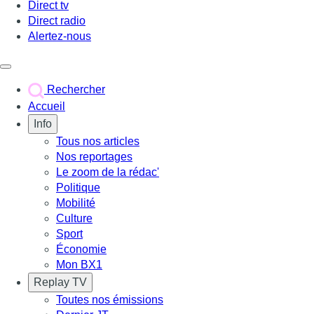
Direct tv
Direct radio
Alertez-nous
Déclencher le menu
Rechercher
Accueil
Info
Tous nos articles
Nos reportages
Le zoom de la rédac'
Politique
Mobilité
Culture
Sport
Économie
Mon BX1
Replay TV
Toutes nos émissions