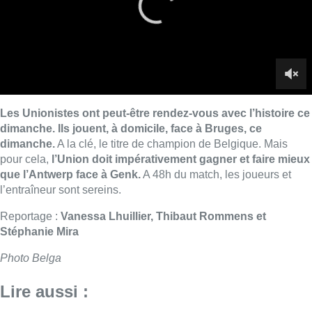
l’entraîneur sont sereins.
Reportage :
Vanessa Lhuillier, Thibaut Rommens et
Stéphanie Mira
Photo Belga
Lire aussi :
Le RWDM récolte déjà 100.000
euros pour financer sa
reconstruction