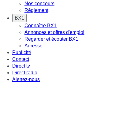
Nos concours
Règlement
BX1
Connaître BX1
Annonces et offres d'emploi
Regarder et écouter BX1
Adresse
Publicité
Contact
Direct tv
Direct radio
Alertez-nous