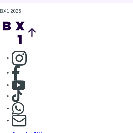
Consulter Youtube
Consulter TikTok
Nous rejoindre sur Whatsapp
S'abonner à notre newsletter
Connaître BX1
Publicité
Offres d'emploi
Contact
Mentions légales
Politique de cookies (UE)
Gérer les cookies