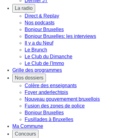
Dernier JT
La radio
Direct & Replay
Nos podcasts
Bonjour Bruxelles
Bonjour Bruxelles: les interviews
Il y a du Neuf
Le Brunch
Le Club du Dimanche
Le Club de l'Immo
Grille des programmes
Nos dossiers
Colère des enseignants
Foyer anderlechtois
Nouveau gouvernement bruxellois
Fusion des zones de police
Bonjour Bruxelles
Fusillades à Bruxelles
Ma Commune
Concours