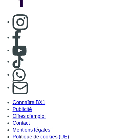
Consulter page Instagram
Consulter page Facebook
Consulter Youtube
Consulter TikTok
Nous rejoindre sur Whatsapp
S'abonner à notre newsletter
Connaître BX1
Publicité
Offres d'emploi
Contact
Mentions légales
Politique de cookies (UE)