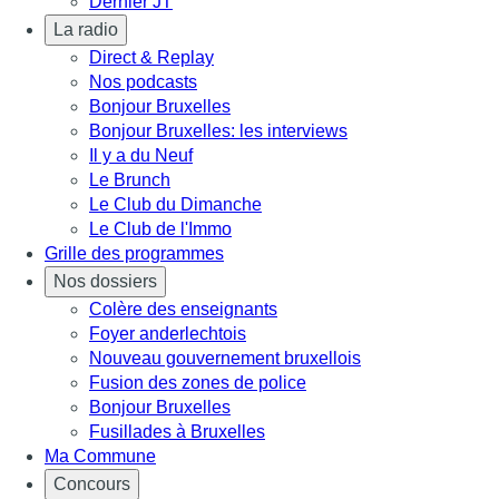
Dernier JT
La radio
Direct & Replay
Nos podcasts
Bonjour Bruxelles
Bonjour Bruxelles: les interviews
Il y a du Neuf
Le Brunch
Le Club du Dimanche
Le Club de l'Immo
Grille des programmes
Nos dossiers
Colère des enseignants
Foyer anderlechtois
Nouveau gouvernement bruxellois
Fusion des zones de police
Bonjour Bruxelles
Fusillades à Bruxelles
Ma Commune
Concours