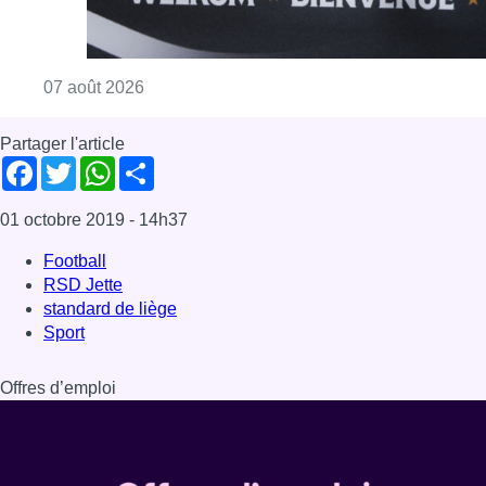
Consulter l'article "Le RWDM récolte déjà 10
07 août 2026
Partager l'article
Facebook
Twitter
WhatsApp
Share
01 octobre 2019
- 14h37
Football
RSD Jette
standard de liège
Sport
Offres d’emploi