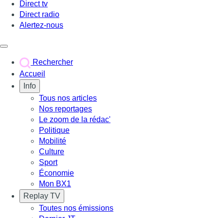
Direct tv
Direct radio
Alertez-nous
Déclencher le menu
Rechercher
Accueil
Info
Tous nos articles
Nos reportages
Le zoom de la rédac'
Politique
Mobilité
Culture
Sport
Économie
Mon BX1
Replay TV
Toutes nos émissions