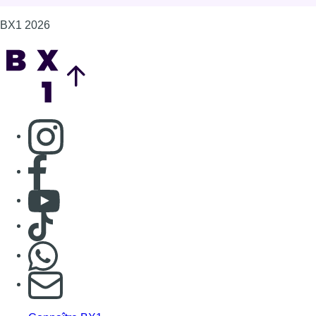
BX1 2026
Back to top
Consulter page Instagram
Consulter page Facebook
Consulter Youtube
Consulter TikTok
Nous rejoindre sur Whatsapp
S'abonner à notre newsletter