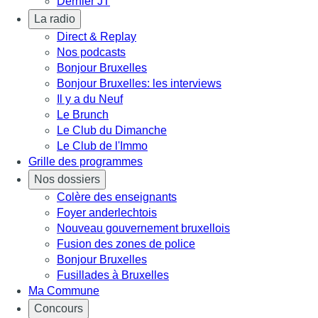
Dernier JT
La radio
Direct & Replay
Nos podcasts
Bonjour Bruxelles
Bonjour Bruxelles: les interviews
Il y a du Neuf
Le Brunch
Le Club du Dimanche
Le Club de l'Immo
Grille des programmes
Nos dossiers
Colère des enseignants
Foyer anderlechtois
Nouveau gouvernement bruxellois
Fusion des zones de police
Bonjour Bruxelles
Fusillades à Bruxelles
Ma Commune
Concours