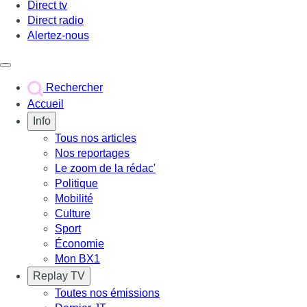
Direct tv
Direct radio
Alertez-nous
Déclencher le menu
Rechercher
Accueil
Info
Tous nos articles
Nos reportages
Le zoom de la rédac'
Politique
Mobilité
Culture
Sport
Économie
Mon BX1
Replay TV
Toutes nos émissions