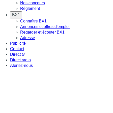
Nos concours
Règlement
BX1
Connaître BX1
Annonces et offres d'emploi
Regarder et écouter BX1
Adresse
Publicité
Contact
Direct tv
Direct radio
Alertez-nous