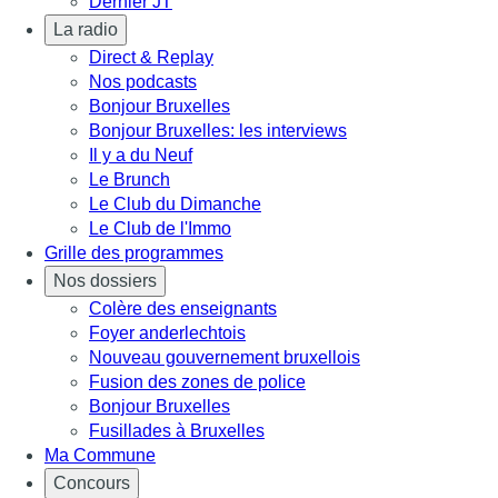
Dernier JT
La radio
Direct & Replay
Nos podcasts
Bonjour Bruxelles
Bonjour Bruxelles: les interviews
Il y a du Neuf
Le Brunch
Le Club du Dimanche
Le Club de l'Immo
Grille des programmes
Nos dossiers
Colère des enseignants
Foyer anderlechtois
Nouveau gouvernement bruxellois
Fusion des zones de police
Bonjour Bruxelles
Fusillades à Bruxelles
Ma Commune
Concours