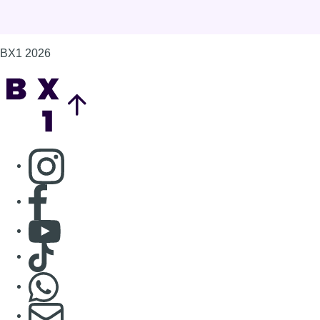
BX1 2026
Back to top
Consulter page Instagram
Consulter page Facebook
Consulter Youtube
Consulter TikTok
Nous rejoindre sur Whatsapp
S'abonner à notre newsletter