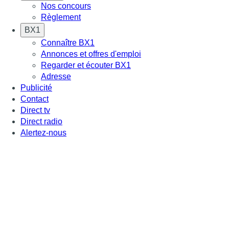
Nos concours
Règlement
BX1
Connaître BX1
Annonces et offres d'emploi
Regarder et écouter BX1
Adresse
Publicité
Contact
Direct tv
Direct radio
Alertez-nous