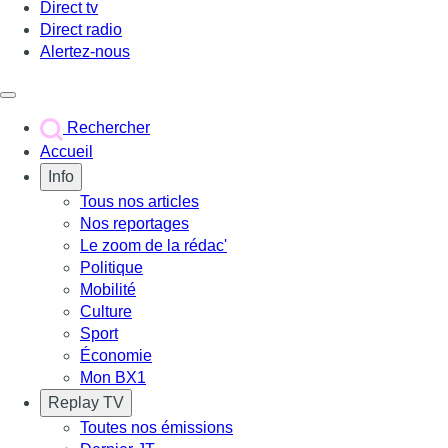
Direct tv
Direct radio
Alertez-nous
Déclencher le menu
Rechercher
Accueil
Info
Tous nos articles
Nos reportages
Le zoom de la rédac'
Politique
Mobilité
Culture
Sport
Économie
Mon BX1
Replay TV
Toutes nos émissions