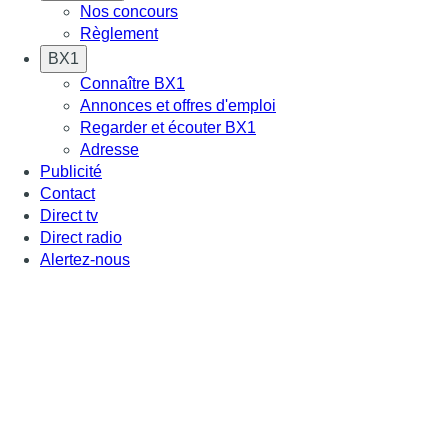
Nos concours
Règlement
BX1
Connaître BX1
Annonces et offres d'emploi
Regarder et écouter BX1
Adresse
Publicité
Contact
Direct tv
Direct radio
Alertez-nous