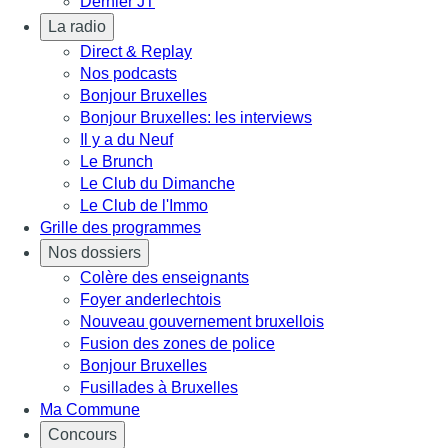
Dernier JT
La radio
Direct & Replay
Nos podcasts
Bonjour Bruxelles
Bonjour Bruxelles: les interviews
Il y a du Neuf
Le Brunch
Le Club du Dimanche
Le Club de l'Immo
Grille des programmes
Nos dossiers
Colère des enseignants
Foyer anderlechtois
Nouveau gouvernement bruxellois
Fusion des zones de police
Bonjour Bruxelles
Fusillades à Bruxelles
Ma Commune
Concours