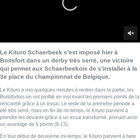
Le Kituro a mis quelques minutes à rentrer dans la partie, les
Boitsfortois en ont profité en inscrivant les premiers points de la
rencontre grâce à un essai. Le reste de la première période a
été très serré, mais en fin de mi-temps, le Kituro parvient à
prendre les devants grâce à un essai transformé, prenant ainsi
un avantage de 5 points (8-13).
En tout début de deuxième mi-temps, le Kituro parvient à faire
le break grâce à une nouvelle pénalité (8-16). C’est à ce
moment-là que Boitsfort va entamer sa remontée, d’abord
grâce à un essai transformé (15-16), puis grâce à une pénalité
(18-16). Mais cet avantage ne sera que de courte durée : le
Kituro parvient à s’en sortir à l’expérience et marque une
pénalité décisive pour remporter ce derby bruxellois 18-19.
■ Reportage de
Rémy Rucquoi
,
Guillaume Bruwier
et
Paul
Bourrières
.
Lire aussi :