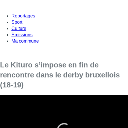
Reportages
Sport
Culture
Émissions
Ma commune
Le Kituro s’impose en fin de
rencontre dans le derby bruxellois
(18-19)
Le Kituro Schaerbeek s’est imposé hier à
Boitsfort dans un derby très serré, une victoire
qui permet aux Schaerbeekois de s’installer à la
3e place du championnat de Belgique.