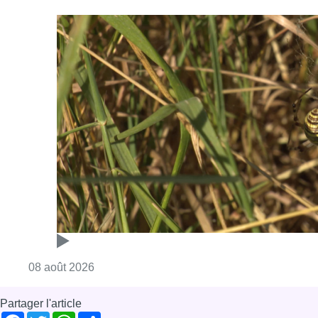
Consulter l'article "Au Moeraske, Bart Hanss
08 août 2026
Partager l'article
Facebook
Twitter
WhatsApp
Share
09 décembre 2024
- 13h09
Boitsfort rugby club
Kituro Schaerbeek
Reportages
Schaerbeek
Sport
Watermael-Boitsfort
Offres d’emploi