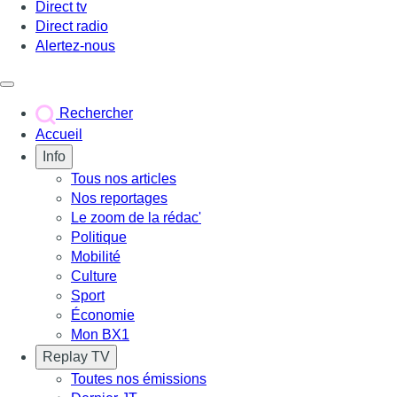
Direct tv
Direct radio
Alertez-nous
Déclencher le menu
Rechercher
Accueil
Info
Tous nos articles
Nos reportages
Le zoom de la rédac'
Politique
Mobilité
Culture
Sport
Économie
Mon BX1
Replay TV
Toutes nos émissions