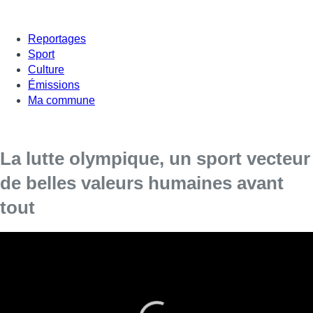
Reportages
Sport
Culture
Émissions
Ma commune
La lutte olympique, un sport vecteur
de belles valeurs humaines avant
tout
La lutte a été l’une des premières discipline à figurer aux
Jeux Olympiques. Très populaire au Canada, aux États-
Unis ou encore en France, elle reste méconnue en
Belgique. Mais, aujourd’hui, elle gagne de plus en plus en
popularité chez nous.