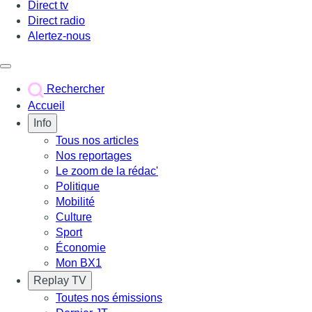
Direct tv
Direct radio
Alertez-nous
Déclencher le menu
Rechercher
Accueil
Info
Tous nos articles
Nos reportages
Le zoom de la rédac'
Politique
Mobilité
Culture
Sport
Économie
Mon BX1
Replay TV
Toutes nos émissions