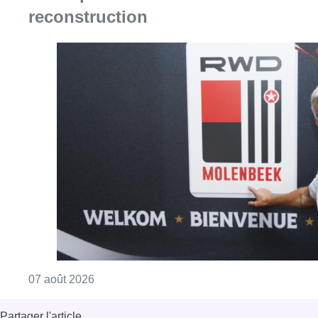
Consulter l'article "Le RWDM récolte déjà 10
07 août 2026
Partager l'article
Facebook
Twitter
WhatsApp
Share
08 novembre 2021
- 05h53
Modifié le
09 novembre 2021
- 14h04
lutte olympique
Anderlecht
Sport
Offres d’emploi