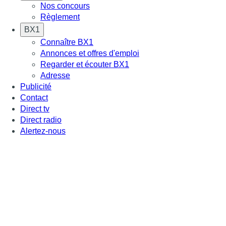
Nos concours
Règlement
BX1
Connaître BX1
Annonces et offres d'emploi
Regarder et écouter BX1
Adresse
Publicité
Contact
Direct tv
Direct radio
Alertez-nous