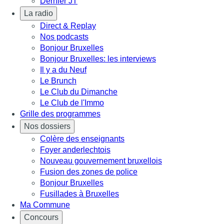
Dernier JT
La radio
Direct & Replay
Nos podcasts
Bonjour Bruxelles
Bonjour Bruxelles: les interviews
Il y a du Neuf
Le Brunch
Le Club du Dimanche
Le Club de l'Immo
Grille des programmes
Nos dossiers
Colère des enseignants
Foyer anderlechtois
Nouveau gouvernement bruxellois
Fusion des zones de police
Bonjour Bruxelles
Fusillades à Bruxelles
Ma Commune
Concours