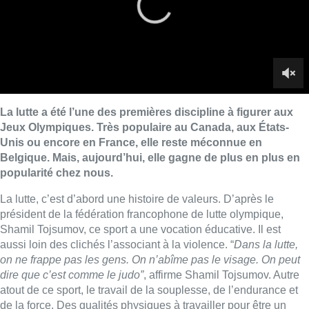
La lutte, c’est d’abord une histoire de valeurs. D’après le
président de la fédération francophone de lutte olympique,
Shamil Tojsumov, ce sport a une vocation éducative. Il est
aussi loin des clichés l’associant à la violence. “
Dans la lutte,
on ne frappe pas les gens. On n’abîme pas le visage. On peut
dire que c’est comme le judo”
, affirme Shamil Tojsumov. Autre
atout de ce sport, le travail de la souplesse, de l’endurance et
de la force. Des qualités physiques à travailler pour être un
champion de lutte un jour. Enfin, ce qui plaît dans ce sport, c’est
le mélange de disciplines. Les lutteurs pratiquent de
l’athlétisme ou encore de la gymnastique lors de leurs séances
d’entraînement.
■ Reportage de
Laura Vandormael, Thibault Nagy et
Stéphanie Mira
Lire aussi :
Un nouveau club de MMA ouvre