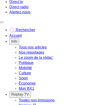
Direct tv
Direct radio
Alertez-nous
Déclencher le menu
Rechercher
Accueil
Info
Tous nos articles
Nos reportages
Le zoom de la rédac'
Politique
Mobilité
Culture
Sport
Économie
Mon BX1
Replay TV
Toutes nos émissions