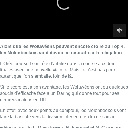
Si le score est à son avantage, les Woluwéens ont eu quelques
soucis d’efficacité face à un Daring qui donne tout pour ses
derniers matchs en DH.
En effet, avec deux points au compteur, les Molenbeekois vont
faire la bascule vers la division inférieure en fin de saison.
■ Reportage de
L. Dawidowicz, N. Fasquel et M. Carpiaux.
Lire aussi :
Le RWDM récolte déjà 100.000
euros pour financer sa
reconstruction