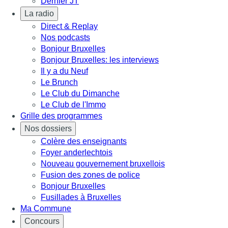
Dernier JT
La radio
Direct & Replay
Nos podcasts
Bonjour Bruxelles
Bonjour Bruxelles: les interviews
Il y a du Neuf
Le Brunch
Le Club du Dimanche
Le Club de l'Immo
Grille des programmes
Nos dossiers
Colère des enseignants
Foyer anderlechtois
Nouveau gouvernement bruxellois
Fusion des zones de police
Bonjour Bruxelles
Fusillades à Bruxelles
Ma Commune
Concours