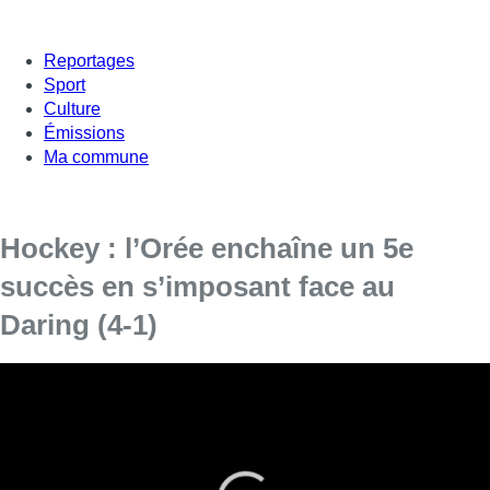
Reportages
Sport
Culture
Émissions
Ma commune
Hockey : l’Orée enchaîne un 5e
succès en s’imposant face au
Daring (4-1)
Alors que les Woluwéens peuvent encore croire au Top 4,
les Molenbeekois vont devoir se résoudre à la relégation.
L’Orée poursuit son rôle d’arbitre dans la course aux demi-
finales avec une nouvelle victoire. Mais ce n’est pas pour
autant que l’on s’emballe, loin de là.