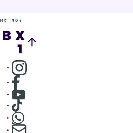
Consulter Youtube
Consulter TikTok
Nous rejoindre sur Whatsapp
S'abonner à notre newsletter
Connaître BX1
Publicité
Offres d'emploi
Contact
Mentions légales
Politique de cookies (UE)
Gérer les cookies