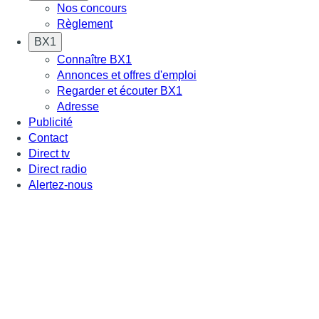
Nos concours
Règlement
BX1
Connaître BX1
Annonces et offres d'emploi
Regarder et écouter BX1
Adresse
Publicité
Contact
Direct tv
Direct radio
Alertez-nous