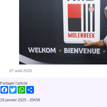
Consulter l'article "Le RWDM récolte déjà 10
07 août 2026
Partager l'article
Facebook
Twitter
WhatsApp
Share
19 janvier 2025
- 20h56
Hockey
Hockey en salle
hockey indoor
Orée
White Star
Sport
Offres d’emploi