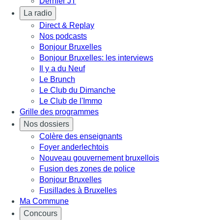
Dernier JT
La radio
Direct & Replay
Nos podcasts
Bonjour Bruxelles
Bonjour Bruxelles: les interviews
Il y a du Neuf
Le Brunch
Le Club du Dimanche
Le Club de l'Immo
Grille des programmes
Nos dossiers
Colère des enseignants
Foyer anderlechtois
Nouveau gouvernement bruxellois
Fusion des zones de police
Bonjour Bruxelles
Fusillades à Bruxelles
Ma Commune
Concours