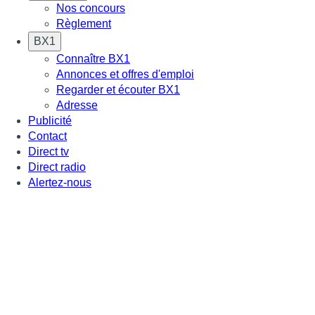
Nos concours
Règlement
BX1
Connaître BX1
Annonces et offres d'emploi
Regarder et écouter BX1
Adresse
Publicité
Contact
Direct tv
Direct radio
Alertez-nous