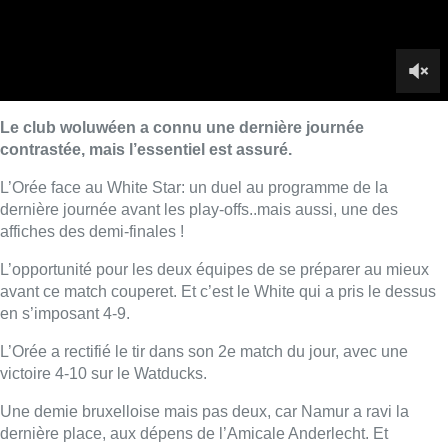
L’opportunité pour les deux équipes de se préparer au mieux
avant ce match couperet. Et c’est le White qui a pris le dessus
en s’imposant 4-9.
L’Orée a rectifié le tir dans son 2e match du jour, avec une
victoire 4-10 sur le Watducks.
Une demie bruxelloise mais pas deux, car Namur a ravi la
dernière place, aux dépens de l’Amicale Anderlecht. Et
affrontera le Léo dans le dernier carré.
■ Reportage de
L. Dawidowicz
et
P. Bourrières
Lire aussi :
Un nouveau club de MMA ouvre
ses portes à Evere : “C’est pas
comme on voit à la télé”