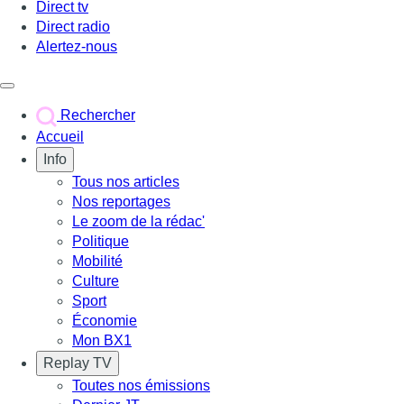
Direct tv
Direct radio
Alertez-nous
Déclencher le menu
Rechercher
Accueil
Info
Tous nos articles
Nos reportages
Le zoom de la rédac'
Politique
Mobilité
Culture
Sport
Économie
Mon BX1
Replay TV
Toutes nos émissions