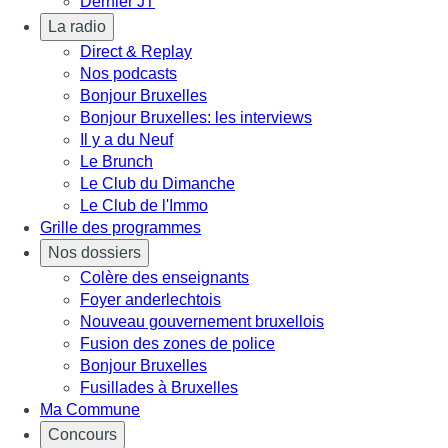
Dernier JT
La radio
Direct & Replay
Nos podcasts
Bonjour Bruxelles
Bonjour Bruxelles: les interviews
Il y a du Neuf
Le Brunch
Le Club du Dimanche
Le Club de l'Immo
Grille des programmes
Nos dossiers
Colère des enseignants
Foyer anderlechtois
Nouveau gouvernement bruxellois
Fusion des zones de police
Bonjour Bruxelles
Fusillades à Bruxelles
Ma Commune
Concours