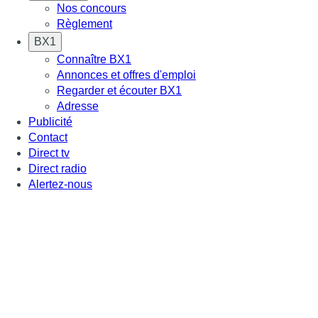
Nos concours
Règlement
BX1
Connaître BX1
Annonces et offres d'emploi
Regarder et écouter BX1
Adresse
Publicité
Contact
Direct tv
Direct radio
Alertez-nous