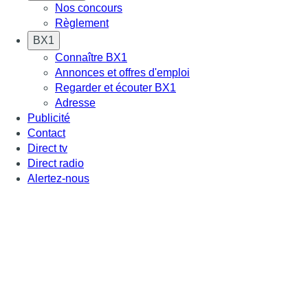
Nos concours
Règlement
BX1
Connaître BX1
Annonces et offres d'emploi
Regarder et écouter BX1
Adresse
Publicité
Contact
Direct tv
Direct radio
Alertez-nous