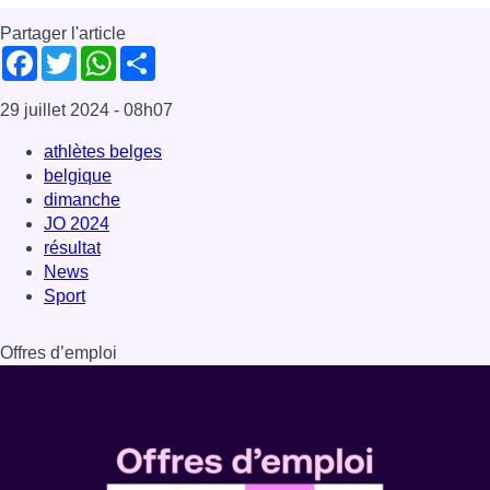
Partager l'article
Facebook
Twitter
WhatsApp
Share
29 juillet 2024
- 08h07
athlètes belges
belgique
dimanche
JO 2024
résultat
News
Sport
Offres d’emploi