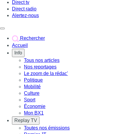
Direct tv
Direct radio
Alertez-nous
Déclencher le menu
Rechercher
Accueil
Info
Tous nos articles
Nos reportages
Le zoom de la rédac'
Politique
Mobilité
Culture
Sport
Économie
Mon BX1
Replay TV
Toutes nos émissions