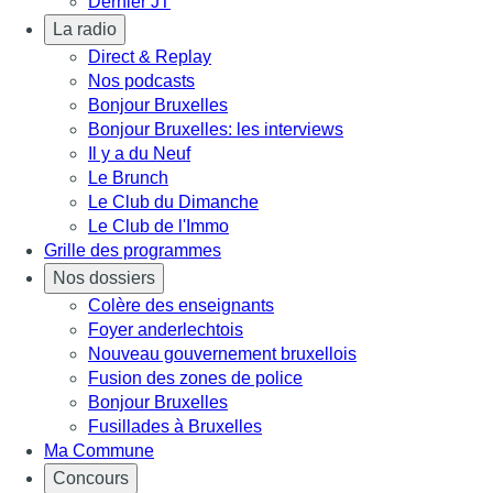
Dernier JT
La radio
Direct & Replay
Nos podcasts
Bonjour Bruxelles
Bonjour Bruxelles: les interviews
Il y a du Neuf
Le Brunch
Le Club du Dimanche
Le Club de l'Immo
Grille des programmes
Nos dossiers
Colère des enseignants
Foyer anderlechtois
Nouveau gouvernement bruxellois
Fusion des zones de police
Bonjour Bruxelles
Fusillades à Bruxelles
Ma Commune
Concours