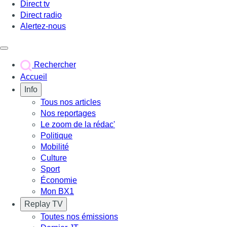
Direct tv
Direct radio
Alertez-nous
Déclencher le menu
Rechercher
Accueil
Info
Tous nos articles
Nos reportages
Le zoom de la rédac'
Politique
Mobilité
Culture
Sport
Économie
Mon BX1
Replay TV
Toutes nos émissions