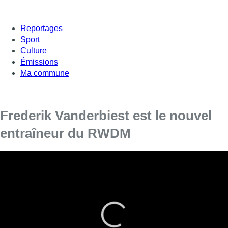
Reportages
Sport
Culture
Émissions
Ma commune
Frederik Vanderbiest est le nouvel
entraîneur du RWDM
Frederik Vanderbiest est le nouvel entraîneur du club
molenbeekois pour les trois prochaines années. C’est ce
qui a été annoncé par le club via un Facebook Live sur la
page officielle du RWDM. Il remplace Drazen Brncic, limogé
il y a dix jours.
Fred Vanderbiest jouit d’une bonne réputation dans le football