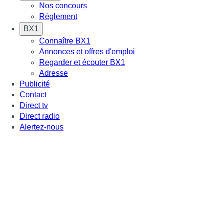
Nos concours
Règlement
BX1
Connaître BX1
Annonces et offres d'emploi
Regarder et écouter BX1
Adresse
Publicité
Contact
Direct tv
Direct radio
Alertez-nous