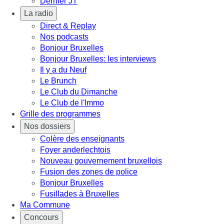
Dernier JT
La radio
Direct & Replay
Nos podcasts
Bonjour Bruxelles
Bonjour Bruxelles: les interviews
Il y a du Neuf
Le Brunch
Le Club du Dimanche
Le Club de l'Immo
Grille des programmes
Nos dossiers
Colère des enseignants
Foyer anderlechtois
Nouveau gouvernement bruxellois
Fusion des zones de police
Bonjour Bruxelles
Fusillades à Bruxelles
Ma Commune
Concours