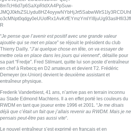
entraîneur physique.
Frederik Vanderbiest, 41 ans, n’arrive pas en terrain inconnu
au Stade Edmond Machtens. Il a en effet porté les couleurs du
RWDM en tant que joueur entre 1996 et 2001. “
Je me disais
déjà que c’était un fait que j’allais revenir au RWDM. Mais je ne
pensais peut-être pas aussi vite
“.
Le nouvel entraîneur s’est exprimé en français et en
néerlandais devant les journalistes. Il n’aura cependant pas
droit à une période d’observation, le championnat reprenant
ses droits dès ce samedi avec la réception de Dender.
■ Un reportage de
Thomas Dufrane
et
Charles Carpreau
.
T.D. / Image : BX1
Lire aussi :
Deux mineurs interpellés après un