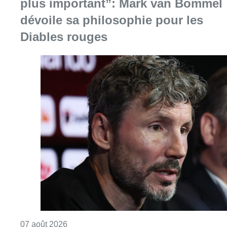
Consulter l'article "“La tactique doit être cl
07 août 2026
Partager l'article
Facebook
Twitter
WhatsApp
Share
29 août 2019
- 12h27
Modifié le
30 août 2019
- 10h08
D1 amateur
Football
Fred Vanderbiest
Frederik Vanderbiest