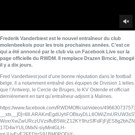
belge. Il a notamment entraîné des équipes de Division 1 telles
que l’Antwerp, le Cercle de Bruges, le KV Ostende et officiait
dernièrement en tant qu’entraîneur-adjoint à Malines.
https://www.facebook.com/RWDMOfficial/videos/49663073757
__xts__[0]=68.ARAKmEgdUyhFOBtuyDLL6OWiZmURUW3s
WoxrXwZwURczUVzsffuB5WcZ12KY9hzSfFdFjFjES8g2bhZ
17D4wYUL0MxN-siyMmtGLH-
rgUUvEyE2FEDtzS91BM0PQDjY-
8mTcH6d7p6SaXpRIdXA4PpSuw-
JMQJ0kfsZSLlydu8HZ4oyywNYbHjJrt5SabwWIrS1Iy3RCDUh
o3cMNpt0qdgy0eUUofRx1AvKrfEYmzYmlYl8juUg93asIHfil3
R
“
Je pense que l’avenir est positif avec une grande valeur
ajoutée qui se met en place
” se réjouit le président du club
Thierry Dailly. “
J’ai quelque chose en tête, on va essayer de
mettre cela en place dans les jours qui viennent
“, détaille pour
sa part “Fredje”. Fred Stilmant, quitte lui son poste d’entraîneur
en chef à Rebecq en D2 amateurs et devient T2. Frédéric
Demeyer (ex-Union) devient le deuxième assistant et