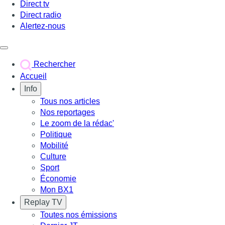
Direct tv
Direct radio
Alertez-nous
Déclencher le menu
Rechercher
Accueil
Info
Tous nos articles
Nos reportages
Le zoom de la rédac'
Politique
Mobilité
Culture
Sport
Économie
Mon BX1
Replay TV
Toutes nos émissions