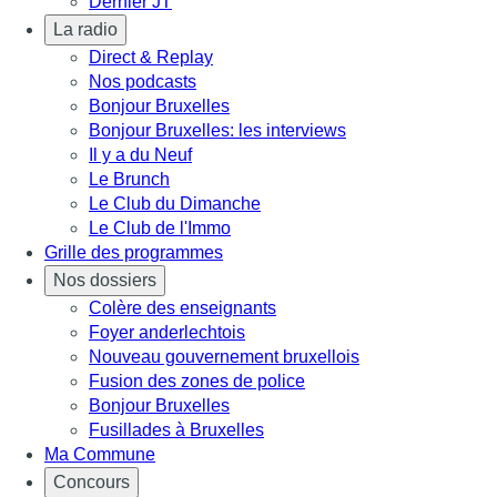
Dernier JT
La radio
Direct & Replay
Nos podcasts
Bonjour Bruxelles
Bonjour Bruxelles: les interviews
Il y a du Neuf
Le Brunch
Le Club du Dimanche
Le Club de l'Immo
Grille des programmes
Nos dossiers
Colère des enseignants
Foyer anderlechtois
Nouveau gouvernement bruxellois
Fusion des zones de police
Bonjour Bruxelles
Fusillades à Bruxelles
Ma Commune
Concours