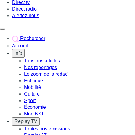
Direct tv
Direct radio
Alertez-nous
Déclencher le menu
Rechercher
Accueil
Info
Tous nos articles
Nos reportages
Le zoom de la rédac'
Politique
Mobilité
Culture
Sport
Économie
Mon BX1
Replay TV
Toutes nos émissions