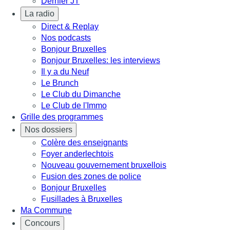
Dernier JT
La radio
Direct & Replay
Nos podcasts
Bonjour Bruxelles
Bonjour Bruxelles: les interviews
Il y a du Neuf
Le Brunch
Le Club du Dimanche
Le Club de l'Immo
Grille des programmes
Nos dossiers
Colère des enseignants
Foyer anderlechtois
Nouveau gouvernement bruxellois
Fusion des zones de police
Bonjour Bruxelles
Fusillades à Bruxelles
Ma Commune
Concours