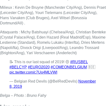
Milieux : Kevin De Bruyne (Manchester City/Ang), Dennis Praet
(Leicester City/Ang), Youri Tielemans (Leicester City/Ang),
Hans Vanaken (Club Bruges), Axel Witsel (Borussia
Dortmund/All) .
Attaquants : Michy Batshuayi (Chelsea/Ang), Christian Benteke
(Crystal Palace/Ang), Eden Hazard (Real Madrid/Esp), Maxime
Lestienne (Standard), Romelu Lukaku (Inter/Ita), Dries Mertens
(Napoli/Ita), Divock Origi (Liverpool/Ang), Leandro Trossard
(Brighton/Ang), Yari Verschaeren (Anderlecht)
📝 This is our last squad of 2019! 😍
#RUSBEL
#BELCYP
#EURO2020
#COMEONBELGIUM
🇧🇪
pic.twitter.com/c7Uo4MLVWI
— Belgian Red Devils (@BelRedDevils)
November
8, 2019
Belga – Photo : Bruno Fahy