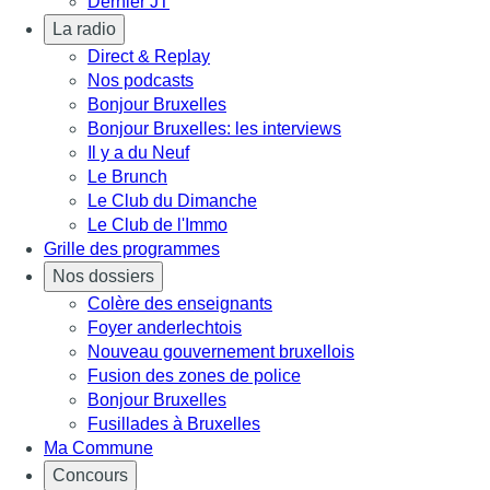
Dernier JT
La radio
Direct & Replay
Nos podcasts
Bonjour Bruxelles
Bonjour Bruxelles: les interviews
Il y a du Neuf
Le Brunch
Le Club du Dimanche
Le Club de l'Immo
Grille des programmes
Nos dossiers
Colère des enseignants
Foyer anderlechtois
Nouveau gouvernement bruxellois
Fusion des zones de police
Bonjour Bruxelles
Fusillades à Bruxelles
Ma Commune
Concours