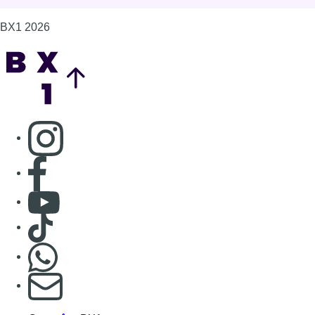
BX1 2026
Back to top
Consulter page Instagram
Consulter page Facebook
Consulter Youtube
Consulter TikTok
Nous rejoindre sur Whatsapp
S'abonner à notre newsletter