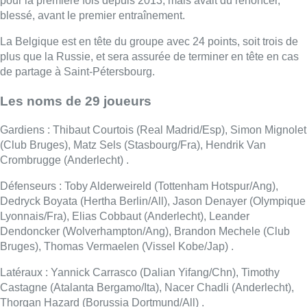
pour la première fois depuis 2013, mais avait dû renoncer,
blessé, avant le premier entraînement.
La Belgique est en tête du groupe avec 24 points, soit trois de
plus que la Russie, et sera assurée de terminer en tête en cas
de partage à Saint-Pétersbourg.
Les noms de 29 joueurs
Gardiens : Thibaut Courtois (Real Madrid/Esp), Simon Mignolet
(Club Bruges), Matz Sels (Stasbourg/Fra), Hendrik Van
Crombrugge (Anderlecht) .
Défenseurs : Toby Alderweireld (Tottenham Hotspur/Ang),
Dedryck Boyata (Hertha Berlin/All), Jason Denayer (Olympique
Lyonnais/Fra), Elias Cobbaut (Anderlecht), Leander
Dendoncker (Wolverhampton/Ang), Brandon Mechele (Club
Bruges), Thomas Vermaelen (Vissel Kobe/Jap) .
Latéraux : Yannick Carrasco (Dalian Yifang/Chn), Timothy
Castagne (Atalanta Bergamo/Ita), Nacer Chadli (Anderlecht),
Thorgan Hazard (Borussia Dortmund/All) .