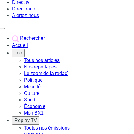
Direct tv
Direct radio
Alertez-nous
Déclencher le menu
Rechercher
Accueil
Info
Tous nos articles
Nos reportages
Le zoom de la rédac'
Politique
Mobilité
Culture
Sport
Économie
Mon BX1
Replay TV
Toutes nos émissions