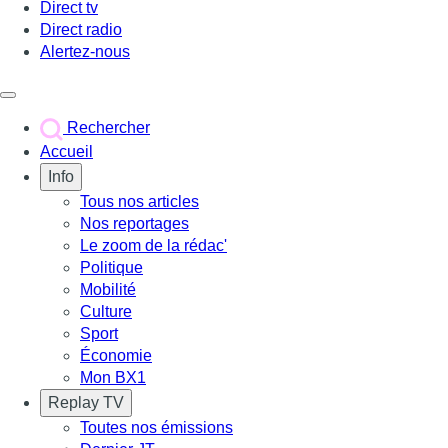
Direct tv
Direct radio
Alertez-nous
Déclencher le menu
Rechercher
Accueil
Info
Tous nos articles
Nos reportages
Le zoom de la rédac'
Politique
Mobilité
Culture
Sport
Économie
Mon BX1
Replay TV
Toutes nos émissions