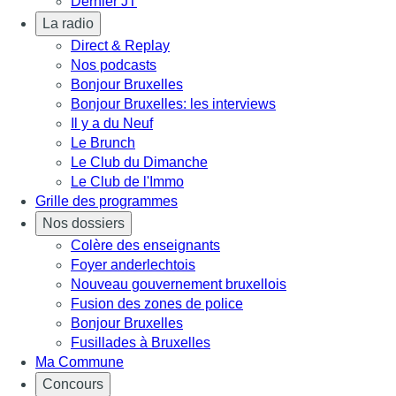
Dernier JT
La radio
Direct & Replay
Nos podcasts
Bonjour Bruxelles
Bonjour Bruxelles: les interviews
Il y a du Neuf
Le Brunch
Le Club du Dimanche
Le Club de l'Immo
Grille des programmes
Nos dossiers
Colère des enseignants
Foyer anderlechtois
Nouveau gouvernement bruxellois
Fusion des zones de police
Bonjour Bruxelles
Fusillades à Bruxelles
Ma Commune
Concours