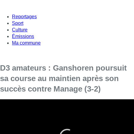
Reportages
Sport
Culture
Émissions
Ma commune
D3 amateurs : Ganshoren poursuit
sa course au maintien après son
succès contre Manage (3-2)
Le FC Ganshoren s’est rassuré, ce dimanche, en D3
amateurs série ACFF A, après son succès contre le CS
Manage (3-2).
Grâce à ce succès face au club du Centre, Ganshoren reprend
sept points d’avance sur le premier barragiste et poursuit sa