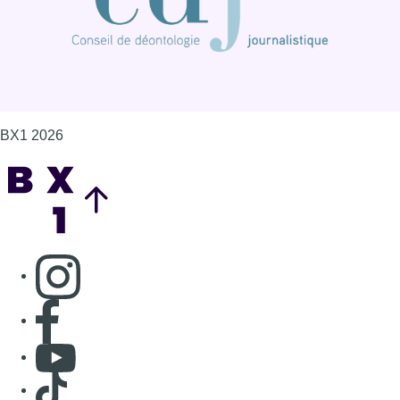
Consulter page Instagram
Consulter page Facebook
Consulter Youtube
Consulter TikTok
Nous rejoindre sur Whatsapp
S'abonner à notre newsletter
Connaître BX1
Publicité
Offres d'emploi
Contact
Mentions légales
Politique de cookies (UE)
Gérer les cookies