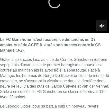
course au maintien après avoir frôlé la zone rouge. Face à
Manage, les hommes de Serge De Backer ont tout de même dû
cravacher, ne s’assurant la victoire que dans la dernière demi-
heure de jeu, via des buts de Garcia Calvete et Van der Vennet.
Suite à ce succès, le FC Ganshoren se classe désormais 11e
avec 29 points.
Le Léopold Uccle, pour sa part, a subi un nouveau revers
contre Tournai (1-2). Le Léo reste, du coup, bloqué à la 14e
place avec 20 points.
■ Reportage de
Justin Ferring
et
Quentin Rosseels
.
Lire aussi :
Augmentation de la taxe foncière :
quelles communes sont