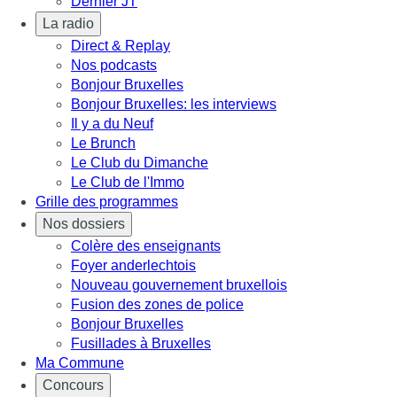
Dernier JT
La radio
Direct & Replay
Nos podcasts
Bonjour Bruxelles
Bonjour Bruxelles: les interviews
Il y a du Neuf
Le Brunch
Le Club du Dimanche
Le Club de l'Immo
Grille des programmes
Nos dossiers
Colère des enseignants
Foyer anderlechtois
Nouveau gouvernement bruxellois
Fusion des zones de police
Bonjour Bruxelles
Fusillades à Bruxelles
Ma Commune
Concours