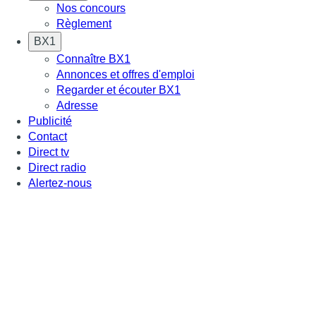
Nos concours
Règlement
BX1
Connaître BX1
Annonces et offres d'emploi
Regarder et écouter BX1
Adresse
Publicité
Contact
Direct tv
Direct radio
Alertez-nous