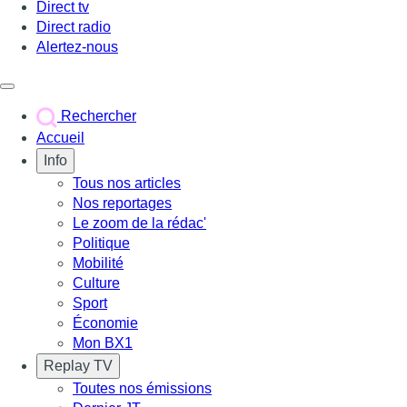
Direct tv
Direct radio
Alertez-nous
Déclencher le menu
Rechercher
Accueil
Info
Tous nos articles
Nos reportages
Le zoom de la rédac'
Politique
Mobilité
Culture
Sport
Économie
Mon BX1
Replay TV
Toutes nos émissions