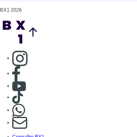
Consulter Youtube
Consulter TikTok
Nous rejoindre sur Whatsapp
S'abonner à notre newsletter
Connaître BX1
Publicité
Offres d'emploi
Contact
Mentions légales
Politique de cookies (UE)
Gérer les cookies