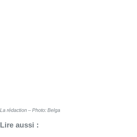
La rédaction – Photo: Belga
Lire aussi :
“La tactique doit être claire, c’est le
plus important”: Mark van Bommel
dévoile sa philosophie pour les
Diables rouges