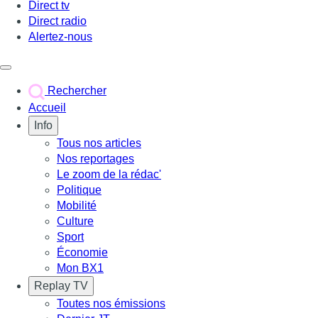
Direct tv
Direct radio
Alertez-nous
Déclencher le menu
Rechercher
Accueil
Info
Tous nos articles
Nos reportages
Le zoom de la rédac'
Politique
Mobilité
Culture
Sport
Économie
Mon BX1
Replay TV
Toutes nos émissions