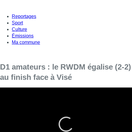
Reportages
Sport
Culture
Émissions
Ma commune
D1 amateurs : le RWDM égalise (2-2)
au finish face à Visé
À dix pendant 45 minutes, les Molenbeekois ont égalisé à
cinq minutes du terme.
Le RWDM a eu chaud face à Visé, ce samedi au stade
Edmond Machtens. Face aux joueurs visétois, les
Molenbeekois se sont retrouvés à dix à la mi-temps suite à une
deuxième carte jaune pour Massengo, l’excluant de la suite de