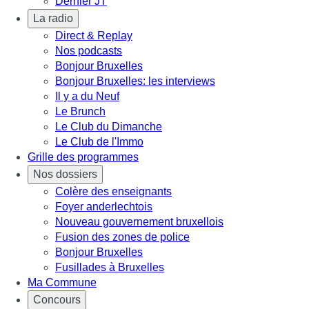
Dernier JT
La radio
Direct & Replay
Nos podcasts
Bonjour Bruxelles
Bonjour Bruxelles: les interviews
Il y a du Neuf
Le Brunch
Le Club du Dimanche
Le Club de l'Immo
Grille des programmes
Nos dossiers
Colère des enseignants
Foyer anderlechtois
Nouveau gouvernement bruxellois
Fusion des zones de police
Bonjour Bruxelles
Fusillades à Bruxelles
Ma Commune
Concours