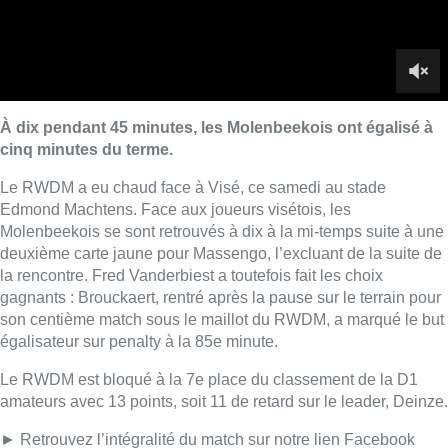
la rencontre. Fred Vanderbiest a toutefois fait les choix
gagnants : Brouckaert, rentré après la pause sur le terrain pour
son centième match sous le maillot du RWDM, a marqué le but
égalisateur sur penalty à la 85e minute.
Le RWDM est bloqué à la 7e place du classement de la D1
amateurs avec 13 points, soit 11 de retard sur le leader, Deinze.
► Retrouvez l’intégralité du match sur notre lien Facebook