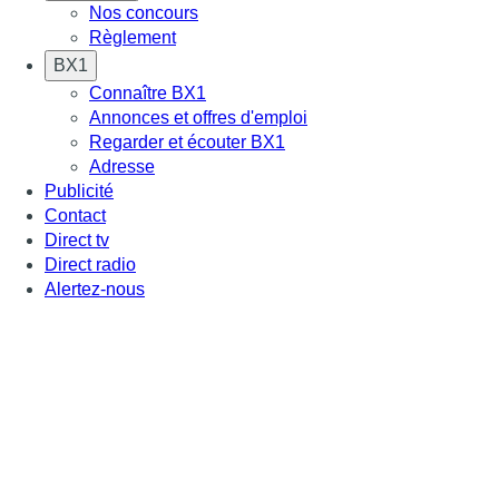
Nos concours
Règlement
BX1
Connaître BX1
Annonces et offres d'emploi
Regarder et écouter BX1
Adresse
Publicité
Contact
Direct tv
Direct radio
Alertez-nous