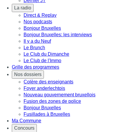
Dernier JT
La radio
Direct & Replay
Nos podcasts
Bonjour Bruxelles
Bonjour Bruxelles: les interviews
Il y a du Neuf
Le Brunch
Le Club du Dimanche
Le Club de l'Immo
Grille des programmes
Nos dossiers
Colère des enseignants
Foyer anderlechtois
Nouveau gouvernement bruxellois
Fusion des zones de police
Bonjour Bruxelles
Fusillades à Bruxelles
Ma Commune
Concours