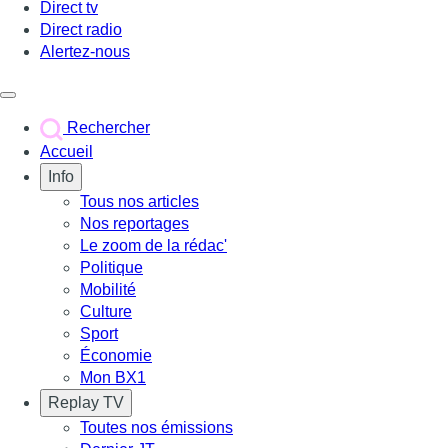
Direct tv
Direct radio
Alertez-nous
Déclencher le menu
Rechercher
Accueil
Info
Tous nos articles
Nos reportages
Le zoom de la rédac'
Politique
Mobilité
Culture
Sport
Économie
Mon BX1
Replay TV
Toutes nos émissions