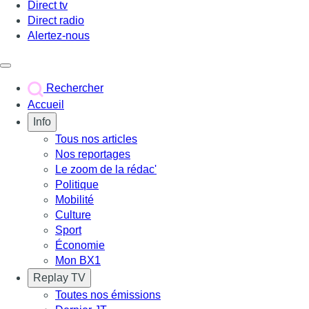
Direct tv
Direct radio
Alertez-nous
Déclencher le menu
Rechercher
Accueil
Info
Tous nos articles
Nos reportages
Le zoom de la rédac'
Politique
Mobilité
Culture
Sport
Économie
Mon BX1
Replay TV
Toutes nos émissions