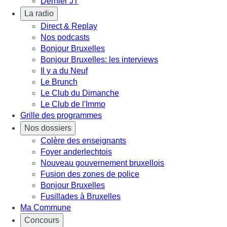
Dernier JT
La radio
Direct & Replay
Nos podcasts
Bonjour Bruxelles
Bonjour Bruxelles: les interviews
Il y a du Neuf
Le Brunch
Le Club du Dimanche
Le Club de l'Immo
Grille des programmes
Nos dossiers
Colère des enseignants
Foyer anderlechtois
Nouveau gouvernement bruxellois
Fusion des zones de police
Bonjour Bruxelles
Fusillades à Bruxelles
Ma Commune
Concours