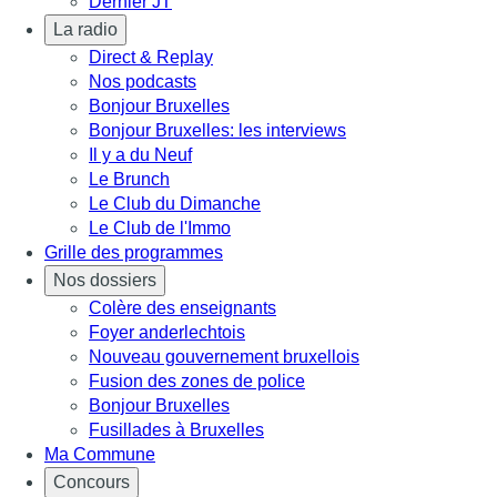
Dernier JT
La radio
Direct & Replay
Nos podcasts
Bonjour Bruxelles
Bonjour Bruxelles: les interviews
Il y a du Neuf
Le Brunch
Le Club du Dimanche
Le Club de l'Immo
Grille des programmes
Nos dossiers
Colère des enseignants
Foyer anderlechtois
Nouveau gouvernement bruxellois
Fusion des zones de police
Bonjour Bruxelles
Fusillades à Bruxelles
Ma Commune
Concours