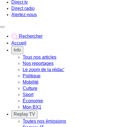
Direct tv
Direct radio
Alertez-nous
Déclencher le menu
Rechercher
Accueil
Info
Tous nos articles
Nos reportages
Le zoom de la rédac'
Politique
Mobilité
Culture
Sport
Économie
Mon BX1
Replay TV
Toutes nos émissions