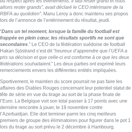
du respect après les événements. Il faut rester grand et nous
allons rester grands”, avait déclaré le CEO intérimaire de la
RBFA au quotidien”
. Manu Leroy a donc maintenu ses propos
lors de l’annonce de l’entérinement du résultat, jeudi.
“
Dans un tel moment, lorsque la famille du football est
frappée en plein cœur, les résultats sportifs ne sont que
secondaires
.” Le CEO de la fédération suédoise de football
Hakan Sjöstrand s’est dit “
heureux d’apprendre que l’UEFA a
pris sa décision et que celle-ci est conforme à ce que les deux
fédérations souhaitaient.
” Les deux parties ont exprimé leurs
remerciements envers les différentes entités impliquées.
Sportivement, le maintien du score pourrait ne pas faire les
affaires des Diables Rouges concernant leur potentiel statut de
tête de série en vue du tirage au sort de la phase finale de
l’Euro. La Belgique voit son total passer à 17 points avec une
dernière rencontre à jouer, le 19 novembre contre
l’Azerbaïdjan. Elle doit terminer parmi les cinq meilleurs
premiers de groupe des éliminatoires pour figurer dans le pot 1
lors du tirage au sort prévu le 2 décembre à Hambourg.