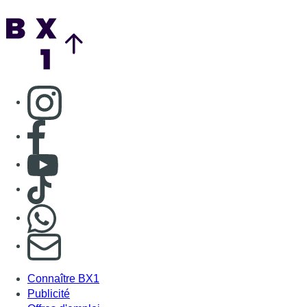
Back to top
Consulter page Instagram
Consulter page Facebook
Consulter Youtube
Consulter TikTok
Nous rejoindre sur Whatsapp
S'abonner à notre newsletter
Connaître BX1
Publicité