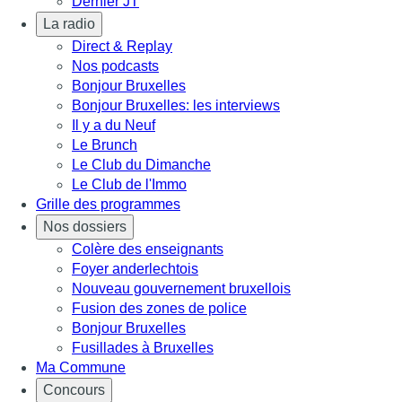
Dernier JT
La radio
Direct & Replay
Nos podcasts
Bonjour Bruxelles
Bonjour Bruxelles: les interviews
Il y a du Neuf
Le Brunch
Le Club du Dimanche
Le Club de l'Immo
Grille des programmes
Nos dossiers
Colère des enseignants
Foyer anderlechtois
Nouveau gouvernement bruxellois
Fusion des zones de police
Bonjour Bruxelles
Fusillades à Bruxelles
Ma Commune
Concours