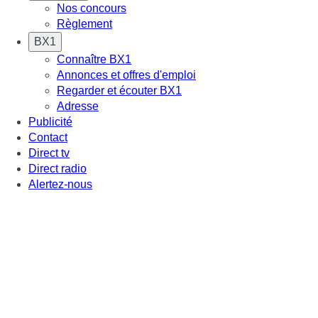
Nos concours
Règlement
BX1
Connaître BX1
Annonces et offres d'emploi
Regarder et écouter BX1
Adresse
Publicité
Contact
Direct tv
Direct radio
Alertez-nous