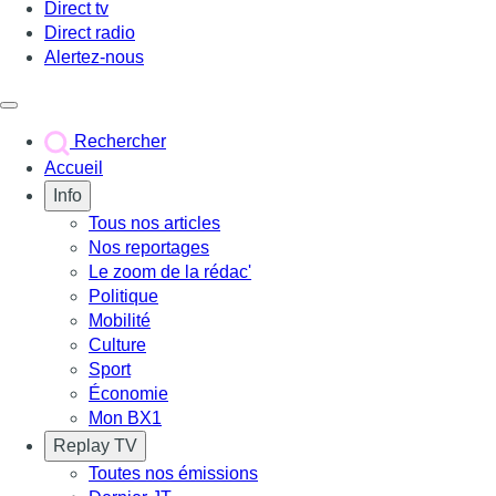
Direct tv
Direct radio
Alertez-nous
Déclencher le menu
Rechercher
Accueil
Info
Tous nos articles
Nos reportages
Le zoom de la rédac'
Politique
Mobilité
Culture
Sport
Économie
Mon BX1
Replay TV
Toutes nos émissions