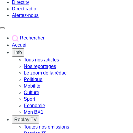
Direct tv
Direct radio
Alertez-nous
Déclencher le menu
Rechercher
Accueil
Info
Tous nos articles
Nos reportages
Le zoom de la rédac'
Politique
Mobilité
Culture
Sport
Économie
Mon BX1
Replay TV
Toutes nos émissions