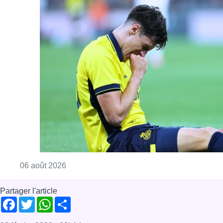
Consulter l'article "Jupiler Pro League : Ros
06 août 2026
Partager l'article
Facebook
Twitter
WhatsApp
Share
09 février 2020
- 20h14
basket
Bruxelles
Deinze
Royal
Royal4bruxelles
SPORT
Bruxelles-ville
Sport
Offres d’emploi