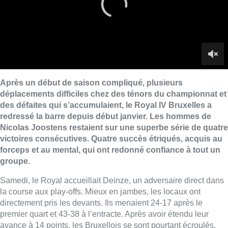
victoires consécutives. Quatre succès étriqués, acquis au
forceps et au mental, qui ont redonné confiance à tout un
groupe.
Samedi, le Royal accueillait Deinze, un adversaire direct dans
la course aux play-offs. Mieux en jambes, les locaux ont
directement pris les devants. Ils menaient 24-17 après le
premier quart et 43-38 à l’entracte. Après avoir étendu leur
avance à 14 points, les Bruxellois se sont pourtant écroulés.
Un excès de confiance qui a permis à Deinze de revenir dans
la rencontre : 71-71 alors qu’il ne restait que 10 secondes à
jouer. Le moment choisi par Rochdi Benzouien pour sortir de
sa boîte et inscrire le panier décisif : 73-71 et une 5e victoire
consécutive pour le Royal qui se met, plus que jamais, à rêver
de play-offs.
■ Reportage d’Antoine Hick et Thibault Nagy
Lire aussi :