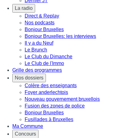
Dernier JT
La radio
Direct & Replay
Nos podcasts
Bonjour Bruxelles
Bonjour Bruxelles: les interviews
Il y a du Neuf
Le Brunch
Le Club du Dimanche
Le Club de l'Immo
Grille des programmes
Nos dossiers
Colère des enseignants
Foyer anderlechtois
Nouveau gouvernement bruxellois
Fusion des zones de police
Bonjour Bruxelles
Fusillades à Bruxelles
Ma Commune
Concours