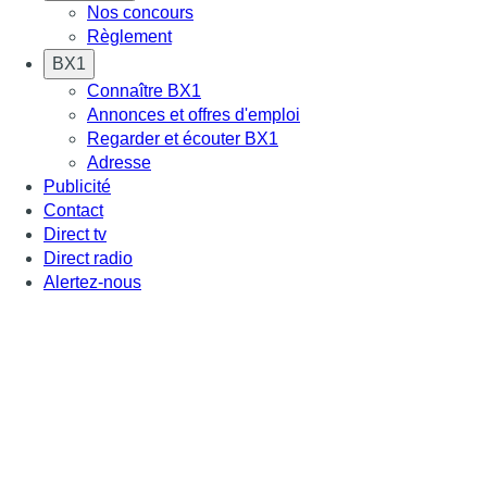
Nos concours
Règlement
BX1
Connaître BX1
Annonces et offres d'emploi
Regarder et écouter BX1
Adresse
Publicité
Contact
Direct tv
Direct radio
Alertez-nous