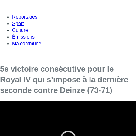
Reportages
Sport
Culture
Émissions
Ma commune
5e victoire consécutive pour le
Royal IV qui s’impose à la dernière
seconde contre Deinze (73-71)
Après un début de saison compliqué, plusieurs
déplacements difficiles chez des ténors du championnat et
des défaites qui s’accumulaient, le Royal IV Bruxelles a
redressé la barre depuis début janvier. Les hommes de
Nicolas Joostens restaient sur une superbe série de quatre