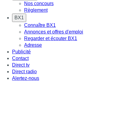
Nos concours
Règlement
BX1
Connaître BX1
Annonces et offres d'emploi
Regarder et écouter BX1
Adresse
Publicité
Contact
Direct tv
Direct radio
Alertez-nous