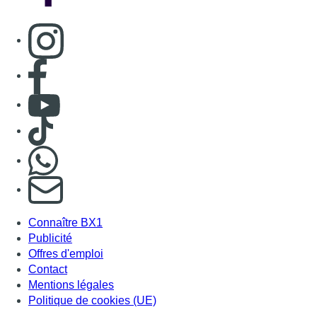
Consulter page Instagram
Consulter page Facebook
Consulter Youtube
Consulter TikTok
Nous rejoindre sur Whatsapp
S'abonner à notre newsletter
Connaître BX1
Publicité
Offres d'emploi
Contact
Mentions légales
Politique de cookies (UE)