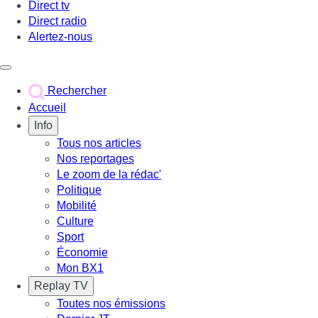
Direct tv
Direct radio
Alertez-nous
Déclencher le menu
Rechercher
Accueil
Info
Tous nos articles
Nos reportages
Le zoom de la rédac'
Politique
Mobilité
Culture
Sport
Économie
Mon BX1
Replay TV
Toutes nos émissions