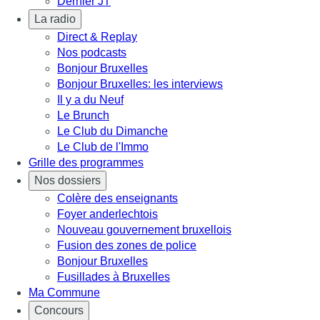
Dernier JT
La radio
Direct & Replay
Nos podcasts
Bonjour Bruxelles
Bonjour Bruxelles: les interviews
Il y a du Neuf
Le Brunch
Le Club du Dimanche
Le Club de l'Immo
Grille des programmes
Nos dossiers
Colère des enseignants
Foyer anderlechtois
Nouveau gouvernement bruxellois
Fusion des zones de police
Bonjour Bruxelles
Fusillades à Bruxelles
Ma Commune
Concours