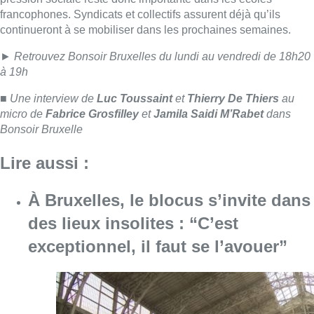
affirme Thierry Dethier, qui rappelle que l’école devrait rester
“
un lieu qui donne une chance à tout le monde
“.
Au-delà des critiques, les invités pointent également le sous-
financement chronique de l’enseignement francophone. Selon
eux, la Fédération Wallonie-Bruxelles manque de moyens
structurels et le gouvernement devrait davantage défendre ce
dossier au niveau fédéral. “
Nos ministres, Valérie Glatigny et
Elisabeth Degryse, devraient nous défendre au fédéral pour
obtenir un refinancement”
, estime encore Thierry Dethier.
À deux semaines du vote du second volet de la réforme, la
pression sociale reste donc importante dans les écoles
francophones. Syndicats et collectifs assurent déjà qu’ils
continueront à se mobiliser dans les prochaines semaines.
►
Retrouvez Bonsoir Bruxelles du lundi au vendredi de 18h20
à 19h
■ Une interview de
Luc Toussaint
et
Thierry De Thiers
au
micro de
Fabrice Grosfilley
et
Jamila Saidi M’Rabet
dans