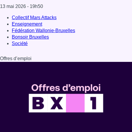
Consulter l'article "Sécheresse à Bruxelles 
04 août 2026
Partager l'article
Facebook
Twitter
WhatsApp
Share
13 mai 2026
- 19h50
Collectif Mars Attacks
Enseignement
Fédération Wallonie-Bruxelles
Bonsoir Bruxelles
Société