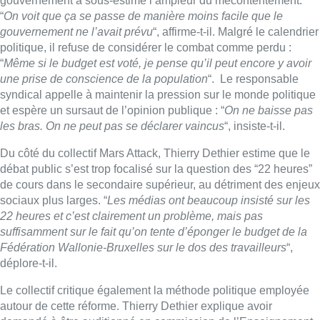
encore s’intensifier à l’approche du 27 mai, date à laquelle le
deuxième volet de la réforme doit être voté.
Parmi les mesures contestées figurent notamment
l’augmentation de 10 % du temps de travail dans le secondaire
supérieur, la remise en cause du système de nomination des
enseignants ou encore la suppression progressive des repas
scolaires gratuits dans certaines écoles, au nom des
économies budgétaires.
Pour Luc Toussaint, la contestation est loin d’être terminée. Le
président de la CGSP Enseignement estime que le
gouvernement a sous-estimé l’ampleur du mécontentement.
“
On voit que ça se passe de manière moins facile que le
gouvernement ne l’avait prévu
“, affirme-t-il. Malgré le calendrier
politique, il refuse de considérer le combat comme perdu :
“
Même si le budget est voté, je pense qu’il peut encore y avoir
une prise de conscience de la population
“. Le responsable
syndical appelle à maintenir la pression sur le monde politique
et espère un sursaut de l’opinion publique : “
On ne baisse pas
les bras. On ne peut pas se déclarer vaincus
“, insiste-t-il.