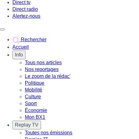
Direct tv
Direct radio
Alertez-nous
Déclencher le menu
Rechercher
Accueil
Info
Tous nos articles
Nos reportages
Le zoom de la rédac'
Politique
Mobilité
Culture
Sport
Économie
Mon BX1
Replay TV
Toutes nos émissions