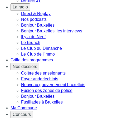
Dernier JT
La radio
Direct & Replay
Nos podcasts
Bonjour Bruxelles
Bonjour Bruxelles: les interviews
Il y a du Neuf
Le Brunch
Le Club du Dimanche
Le Club de l'Immo
Grille des programmes
Nos dossiers
Colère des enseignants
Foyer anderlechtois
Nouveau gouvernement bruxellois
Fusion des zones de police
Bonjour Bruxelles
Fusillades à Bruxelles
Ma Commune
Concours