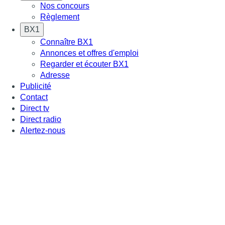
Nos concours
Règlement
BX1
Connaître BX1
Annonces et offres d'emploi
Regarder et écouter BX1
Adresse
Publicité
Contact
Direct tv
Direct radio
Alertez-nous