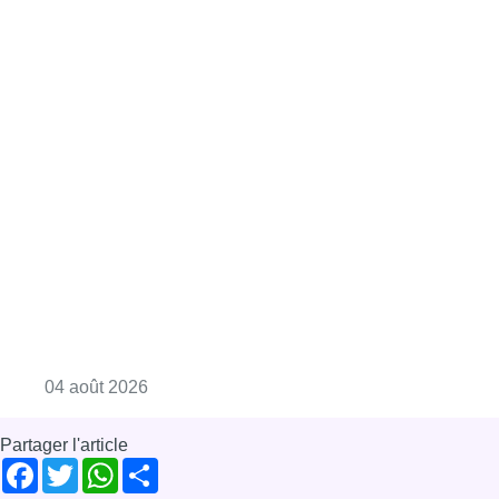
Consulter l'article "Le Conseil central de l
05 août 2026
Sécheresse à Bruxelles : le code
jaune maintenu, le risque de chute
de branches augmente