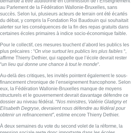
Du côté du collectif Mars Attack, Thierry Dethier estime que le
débat public s’est trop focalisé sur la question des “22 heures”
de cours dans le secondaire supérieur, au détriment des enjeux
sociaux plus larges. “
Les médias ont beaucoup insisté sur les
22 heures et c’est clairement un problème, mais pas
suffisamment sur le fait qu’on tente d’éponger le budget de la
Fédération Wallonie-Bruxelles sur le dos des travailleurs
“,
déplore-t-il.
Le collectif critique également la méthode politique employée
autour de cette réforme. Thierry Dethier explique avoir
demandé à être auditionné en commission de l’Enseignement
au Parlement de la Fédération Wallonie-Bruxelles, sans
succès. Selon lui, plusieurs acteurs de terrain ont été écartés
du débat, y compris la Fondation Roi Baudouin qui souhaitait
alerter sur les conséquences de la fin des repas gratuits dans
certaines écoles primaires à indice socio-économique faible.
Pour le collectif, ces mesures touchent d’abord les publics les
plus précaires : “
On vise surtout les publics les plus faibles
“,