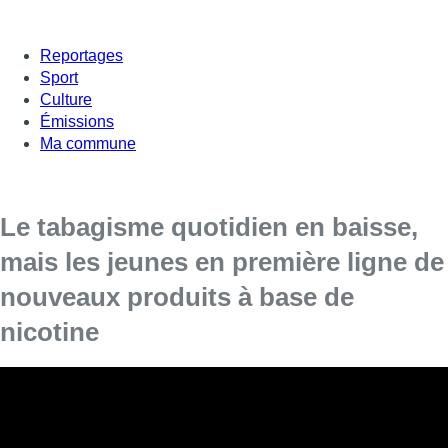
Reportages
Sport
Culture
Émissions
Ma commune
Le tabagisme quotidien en baisse,
mais les jeunes en première ligne de
nouveaux produits à base de
nicotine
À l’occasion de la Journée mondiale sans tabac, BELTA
(FARES et RESPIRATOIRE GEZONDHEID) rappele que,
malgré des progrès significatifs, le tabagisme et l’usage de
nouveaux produits à base de nicotine restent un enjeu majeur