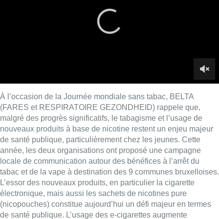
de santé publique, particulièrement chez les jeunes. Cette
année, les deux organisations ont proposé une campagne
locale de communication autour des bénéfices à l’arrêt du
tabac et de la vape à destination des 9 communes bruxelloises.
L’essor des nouveaux produits, en particulier la cigarette
électronique, mais aussi les sachets de nicotines pure
(nicopouches) constitue aujourd’hui un défi majeur en termes
de santé publique. L’usage des e-cigarettes augmente
fortement chez les jeunes de 15 à 20 ans, notamment les
vapes jetables.
On en parle dans Bonjour Bruxelles avec Elise Willame, du
Fares.
Lire aussi :
À Bruxelles, le blocus s’invite dans
des lieux insolites : “C’est
exceptionnel, il faut se l’avouer”