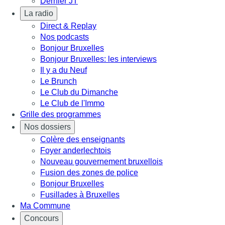
Dernier JT
La radio
Direct & Replay
Nos podcasts
Bonjour Bruxelles
Bonjour Bruxelles: les interviews
Il y a du Neuf
Le Brunch
Le Club du Dimanche
Le Club de l'Immo
Grille des programmes
Nos dossiers
Colère des enseignants
Foyer anderlechtois
Nouveau gouvernement bruxellois
Fusion des zones de police
Bonjour Bruxelles
Fusillades à Bruxelles
Ma Commune
Concours