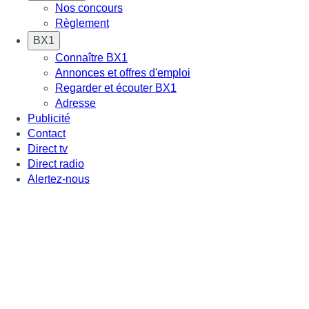
Nos concours
Règlement
BX1
Connaître BX1
Annonces et offres d'emploi
Regarder et écouter BX1
Adresse
Publicité
Contact
Direct tv
Direct radio
Alertez-nous