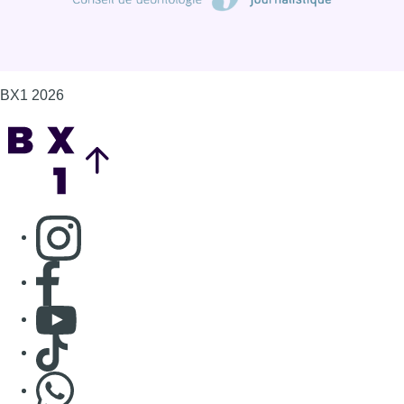
Consulter page Facebook
Consulter Youtube
Consulter TikTok
Nous rejoindre sur Whatsapp
S'abonner à notre newsletter
Connaître BX1
Publicité
Offres d'emploi
Contact
Mentions légales
Politique de cookies (UE)
Gérer les cookies