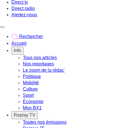
Direct tv
Direct radio
Alertez-nous
Déclencher le menu
Rechercher
Accueil
Info
Tous nos articles
Nos reportages
Le zoom de la rédac'
Politique
Mobilité
Culture
Sport
Économie
Mon BX1
Replay TV
Toutes nos émissions