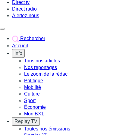
Direct tv
Direct radio
Alertez-nous
Déclencher le menu
Rechercher
Accueil
Info
Tous nos articles
Nos reportages
Le zoom de la rédac'
Politique
Mobilité
Culture
Sport
Économie
Mon BX1
Replay TV
Toutes nos émissions