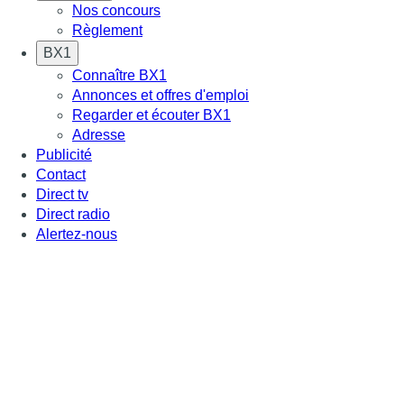
Nos concours
Règlement
BX1
Connaître BX1
Annonces et offres d'emploi
Regarder et écouter BX1
Adresse
Publicité
Contact
Direct tv
Direct radio
Alertez-nous