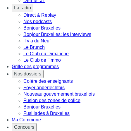
Dernier JT
La radio
Direct & Replay
Nos podcasts
Bonjour Bruxelles
Bonjour Bruxelles: les interviews
Il y a du Neuf
Le Brunch
Le Club du Dimanche
Le Club de l'Immo
Grille des programmes
Nos dossiers
Colère des enseignants
Foyer anderlechtois
Nouveau gouvernement bruxellois
Fusion des zones de police
Bonjour Bruxelles
Fusillades à Bruxelles
Ma Commune
Concours