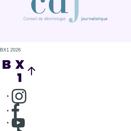
Consulter page Instagram
Consulter page Facebook
Consulter Youtube
Consulter TikTok
Nous rejoindre sur Whatsapp
S'abonner à notre newsletter
Connaître BX1
Publicité
Offres d'emploi
Contact
Mentions légales
Politique de cookies (UE)