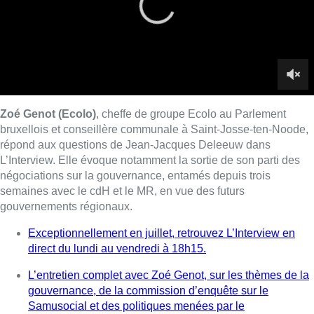
semaines avec le cdH et le MR, en vue des futurs
gouvernements régionaux.
Exceptionnellement en juillet, retrouvez L’Interview en
direct du lundi au vendredi à 18h15.
L’entretien complet avec Zoé Genot, sur les thèmes de la
gouvernance, de la commission d’enquête sur le
Samusocial et des politiques menées par le
gouvernement bruxellois durant ces trois dernières
années.
Lire aussi :
Deux personnes hospitalisées
après un incendie à Schaerbeek