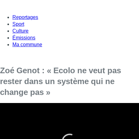
Reportages
Sport
Culture
Émissions
Ma commune
Zoé Genot : « Ecolo ne veut pas
rester dans un système qui ne
change pas »
Zoé Genot (Ecolo)
, cheffe de groupe Ecolo au Parlement
bruxellois et conseillère communale à Saint-Josse-ten-Noode,
répond aux questions de Jean-Jacques Deleeuw dans
L’Interview. Elle évoque notamment la sortie de son parti des
négociations sur la gouvernance, entamés depuis trois