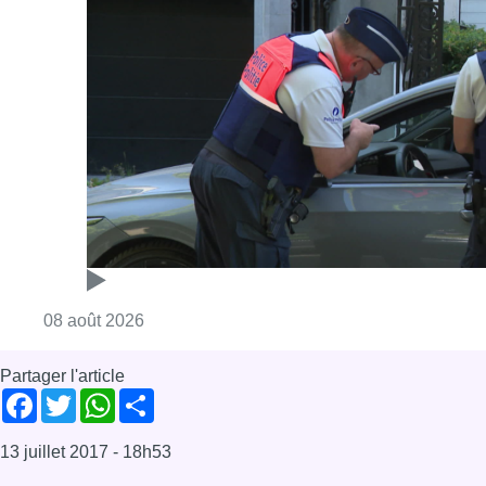
Consulter l'article "Marathon de contrôles d
08 août 2026
Partager l'article
Facebook
Twitter
WhatsApp
Share
13 juillet 2017
- 18h53
Ecolo
L'Interview
Politique
Zoé Genot
News
Saint-Josse-ten-Noode
Offres d’emploi