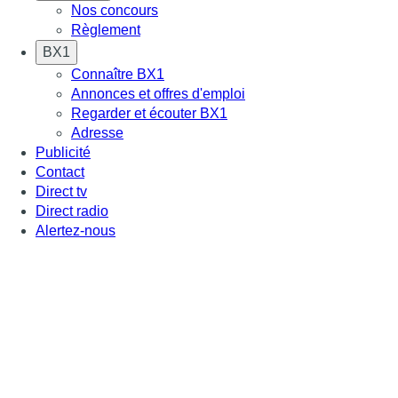
Nos concours
Règlement
BX1
Connaître BX1
Annonces et offres d'emploi
Regarder et écouter BX1
Adresse
Publicité
Contact
Direct tv
Direct radio
Alertez-nous