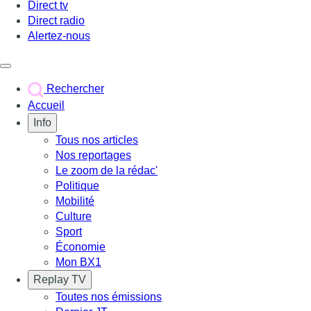
Direct tv
Direct radio
Alertez-nous
Déclencher le menu
Rechercher
Accueil
Info
Tous nos articles
Nos reportages
Le zoom de la rédac'
Politique
Mobilité
Culture
Sport
Économie
Mon BX1
Replay TV
Toutes nos émissions