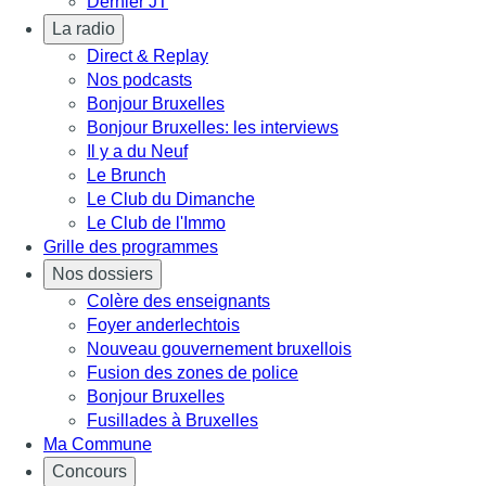
Dernier JT
La radio
Direct & Replay
Nos podcasts
Bonjour Bruxelles
Bonjour Bruxelles: les interviews
Il y a du Neuf
Le Brunch
Le Club du Dimanche
Le Club de l'Immo
Grille des programmes
Nos dossiers
Colère des enseignants
Foyer anderlechtois
Nouveau gouvernement bruxellois
Fusion des zones de police
Bonjour Bruxelles
Fusillades à Bruxelles
Ma Commune
Concours