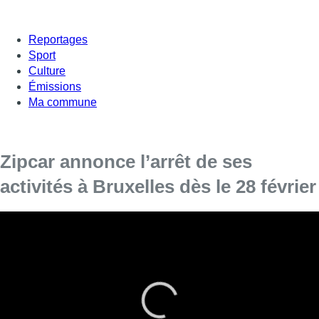
Reportages
Sport
Culture
Émissions
Ma commune
Zipcar annonce l’arrêt de ses
activités à Bruxelles dès le 28 février
L’entreprise de voitures partagées et en libre service a
confirmé l’information à ses clients via un e-mail
personnalisé.
Zipcar, qui propose des voitures partagées et en libre service, a
annoncé par e-mail à ses clients que le service ne sera plus
disponible en Région de Bruxelles-Capitale à partir du 28