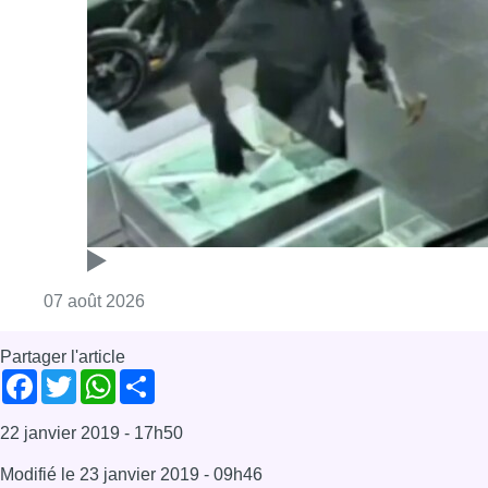
Consulter l'article "Deux mineurs interpell
07 août 2026
Partager l'article
Facebook
Twitter
WhatsApp
Share
22 janvier 2019
- 17h50
Modifié le
23 janvier 2019
- 09h46
Économie
zipcar
Blog mobilité
Mobilité
News
Offres d’emploi