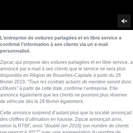
février 2019.
“Tous les contrats actuels de membre seront donc
clôturés”
à partir de cette date, confirme l’entreprise. Elle
annonce également que les clients ne pourront plus réserver
de véhicule dès le 28 février également.
Cette annonce surprend d’autant plus que la société annonçait
des chiffres d’utilisation en hausse. Zipcar annonçait ainsi,
selon la RTBF, avoir
“doublé (en 2018) son nombre de clients
par rapport à 2017”
avec une augmentation du nombre de
trajets de 75% par rapport à 2017.
La société avait lancé ses activités dans la capitale en
septembre 2016 et comptait une flotte de près de 250 voitures
sur une grande partie de la capitale belge. Sa zone de
couverture ne s’étendait toutefois pas au nord-ouest de la
Région.
Zipcar a également annoncé son départ de Paris et de
Barcelone, sur décision de son actionnaire principal, la société
de location de voitures Avis.