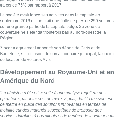
Développement au Royaume-Uni et en
Amérique du Nord
“La décision a été prise suite à une analyse régulière des
opérations par notre société mère, Zipcar, dont la mission est
de mettre en place des solutions innovantes en termes de
mobilité sur des marchés susceptibles de proposer des
services durables à nos clients et de générer de la valeur pour
nos employés et nos actionnaires”
, explique l’entreprise dans
une communication transmise à l’agence Belga.
Présente dans plus de 500 villes à travers le monde, la marque
va continuer d’investir et de se développer, avec ses opérations
de premier plan au Royaume-Uni et en Amérique du Nord. Elle
va en outre développer le modèle commercial dans des
marchés sur lequel elle voit des opportunités de croissance,
précise-t-elle.
Pascal Smet demande des explications