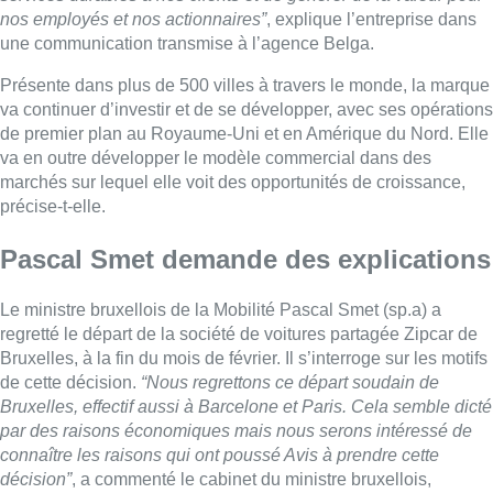
Le ministre bruxellois de la Mobilité Pascal Smet (sp.a) a
regretté le départ de la société de voitures partagée Zipcar de
Bruxelles, à la fin du mois de février. Il s’interroge sur les motifs
de cette décision.
“Nous regrettons ce départ soudain de
Bruxelles, effectif aussi à Barcelone et Paris. Cela semble dicté
par des raisons économiques mais nous serons intéressé de
connaître les raisons qui ont poussé Avis à prendre cette
décision”
, a commenté le cabinet du ministre bruxellois,
interrogé à ce propos.
Gr.I. avec Belga – Photo : Belga/Thierry Roge
■ Duplex d’
Adeline Bauwin
et
Camille Dequeker
.
Lire aussi :
Pizza Nizar: un coup de pub
inattendu grâce à l’IA