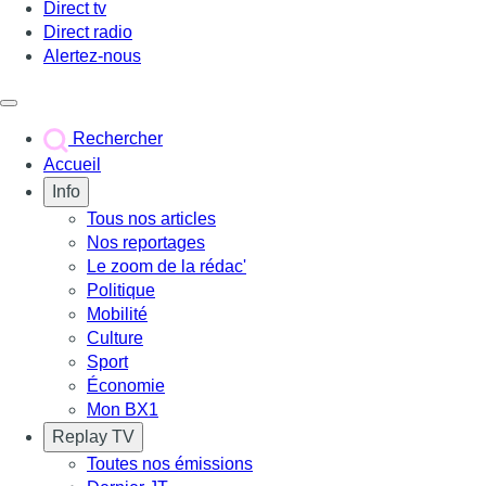
Direct tv
Direct radio
Alertez-nous
Déclencher le menu
Rechercher
Accueil
Info
Tous nos articles
Nos reportages
Le zoom de la rédac'
Politique
Mobilité
Culture
Sport
Économie
Mon BX1
Replay TV
Toutes nos émissions