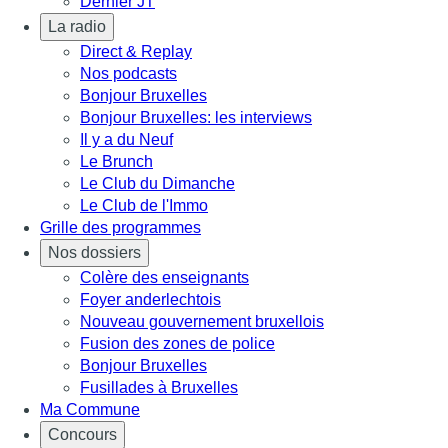
Dernier JT
La radio
Direct & Replay
Nos podcasts
Bonjour Bruxelles
Bonjour Bruxelles: les interviews
Il y a du Neuf
Le Brunch
Le Club du Dimanche
Le Club de l'Immo
Grille des programmes
Nos dossiers
Colère des enseignants
Foyer anderlechtois
Nouveau gouvernement bruxellois
Fusion des zones de police
Bonjour Bruxelles
Fusillades à Bruxelles
Ma Commune
Concours