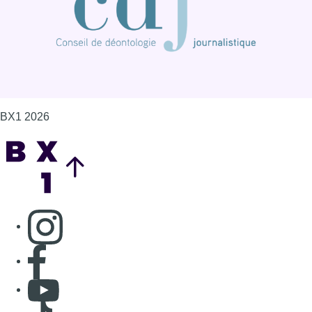
Consulter page Instagram
Consulter page Facebook
Consulter Youtube
Consulter TikTok
Nous rejoindre sur Whatsapp
S'abonner à notre newsletter
Connaître BX1
Publicité
Offres d'emploi
Contact
Mentions légales
Politique de cookies (UE)