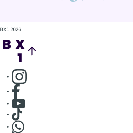
BX1 2026
Back to top
Consulter page Instagram
Consulter page Facebook
Consulter Youtube
Consulter TikTok
Nous rejoindre sur Whatsapp