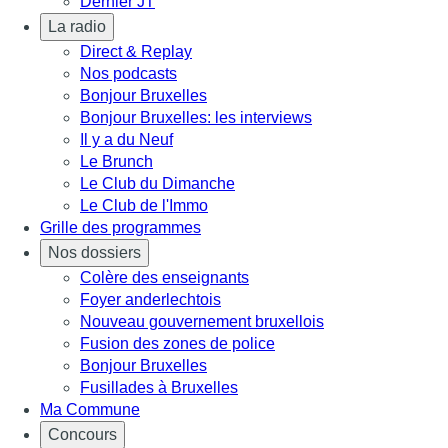
Dernier JT
La radio
Direct & Replay
Nos podcasts
Bonjour Bruxelles
Bonjour Bruxelles: les interviews
Il y a du Neuf
Le Brunch
Le Club du Dimanche
Le Club de l'Immo
Grille des programmes
Nos dossiers
Colère des enseignants
Foyer anderlechtois
Nouveau gouvernement bruxellois
Fusion des zones de police
Bonjour Bruxelles
Fusillades à Bruxelles
Ma Commune
Concours