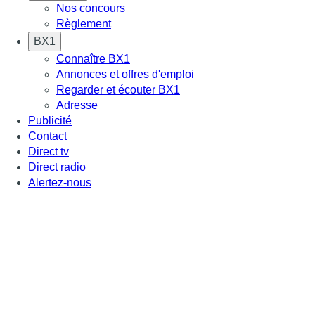
Nos concours
Règlement
BX1
Connaître BX1
Annonces et offres d'emploi
Regarder et écouter BX1
Adresse
Publicité
Contact
Direct tv
Direct radio
Alertez-nous