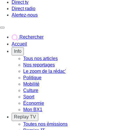
Direct tv
Direct radio
Alertez-nous
Déclencher le menu
Rechercher
Accueil
Info
Tous nos articles
Nos reportages
Le zoom de la rédac'
Politique
Mobilité
Culture
Sport
Économie
Mon BX1
Replay TV
Toutes nos émissions