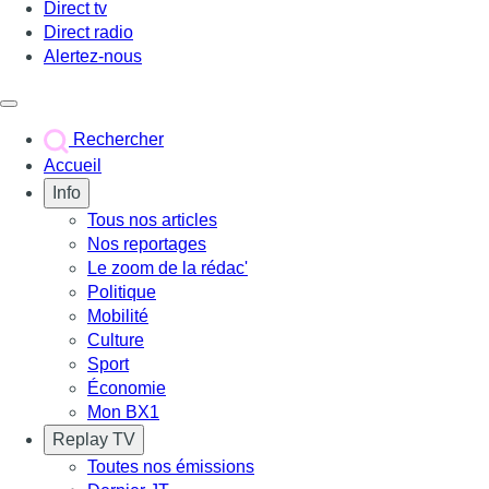
Direct tv
Direct radio
Alertez-nous
Déclencher le menu
Rechercher
Accueil
Info
Tous nos articles
Nos reportages
Le zoom de la rédac'
Politique
Mobilité
Culture
Sport
Économie
Mon BX1
Replay TV
Toutes nos émissions