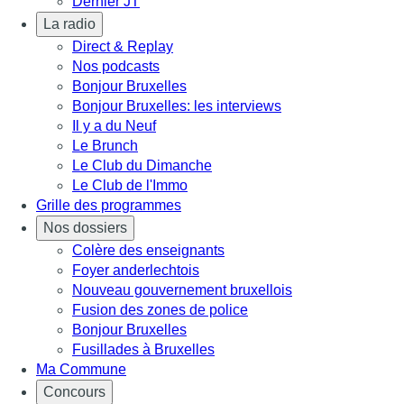
Dernier JT
La radio
Direct & Replay
Nos podcasts
Bonjour Bruxelles
Bonjour Bruxelles: les interviews
Il y a du Neuf
Le Brunch
Le Club du Dimanche
Le Club de l'Immo
Grille des programmes
Nos dossiers
Colère des enseignants
Foyer anderlechtois
Nouveau gouvernement bruxellois
Fusion des zones de police
Bonjour Bruxelles
Fusillades à Bruxelles
Ma Commune
Concours