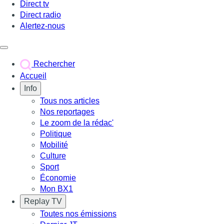
Direct tv
Direct radio
Alertez-nous
Déclencher le menu
Rechercher
Accueil
Info
Tous nos articles
Nos reportages
Le zoom de la rédac'
Politique
Mobilité
Culture
Sport
Économie
Mon BX1
Replay TV
Toutes nos émissions