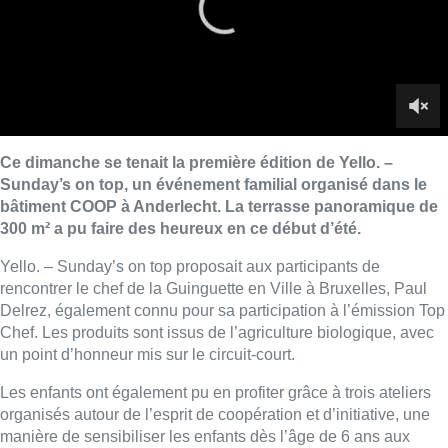
rencontrer le chef de la Guinguette en Ville à Bruxelles, Paul
Delrez, également connu pour sa participation à l’émission Top
Chef. Les produits sont issus de l’agriculture biologique, avec
un point d’honneur mis sur le circuit-court.
Les enfants ont également pu en profiter grâce à trois ateliers
organisés autour de l’esprit de coopération et d’initiative, une
manière de sensibiliser les enfants dès l’âge de 6 ans aux
problématiques comme l’écologie, le développement durable
ou encore la permaculture.
Un rendez-vous apprécié par les jeunes parents.
Reportage de
Jean-Michel Herbint
et
Marjorie Fellinger
Lire aussi :
Eclipse : des sites Internet pour
trouver le meilleur poste