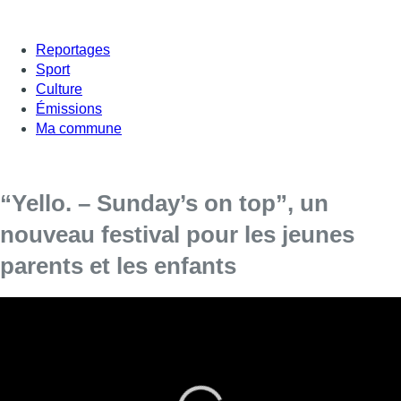
Reportages
Sport
Culture
Émissions
Ma commune
“Yello. – Sunday’s on top”, un
nouveau festival pour les jeunes
parents et les enfants
Ce dimanche se tenait la première édition de Yello. –
Sunday’s on top, un événement familial organisé dans le
bâtiment COOP à Anderlecht. La terrasse panoramique de
300 m² a pu faire des heureux en ce début d’été.
Yello. – Sunday’s on top proposait aux participants de