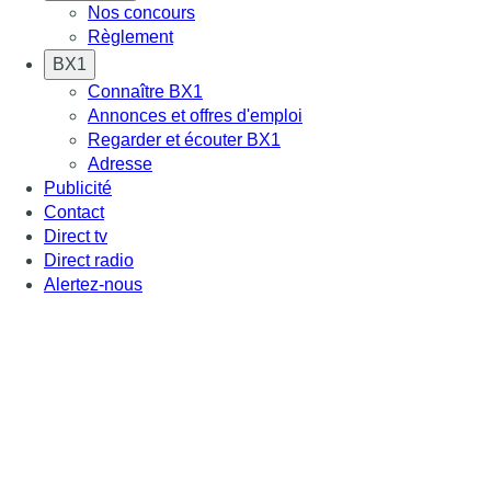
Nos concours
Règlement
BX1
Connaître BX1
Annonces et offres d'emploi
Regarder et écouter BX1
Adresse
Publicité
Contact
Direct tv
Direct radio
Alertez-nous