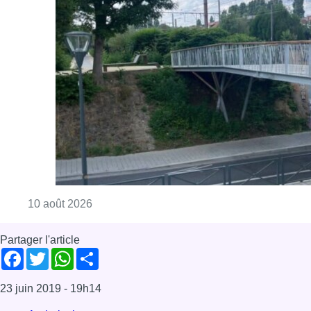
Consulter l'article "Jette : un pont percuté p
10 août 2026
Partager l'article
Facebook
Twitter
WhatsApp
Share
23 juin 2019
- 19h14
Anderlecht
Développement durable
Ecologie
Enfants
Festival
Parents
Anderlecht
News
Offres d’emploi