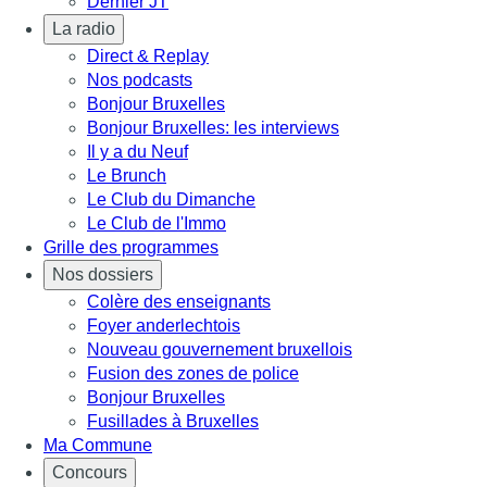
Dernier JT
La radio
Direct & Replay
Nos podcasts
Bonjour Bruxelles
Bonjour Bruxelles: les interviews
Il y a du Neuf
Le Brunch
Le Club du Dimanche
Le Club de l'Immo
Grille des programmes
Nos dossiers
Colère des enseignants
Foyer anderlechtois
Nouveau gouvernement bruxellois
Fusion des zones de police
Bonjour Bruxelles
Fusillades à Bruxelles
Ma Commune
Concours