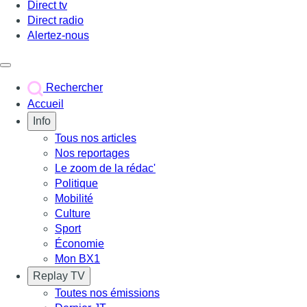
Direct tv
Direct radio
Alertez-nous
Déclencher le menu
Rechercher
Accueil
Info
Tous nos articles
Nos reportages
Le zoom de la rédac'
Politique
Mobilité
Culture
Sport
Économie
Mon BX1
Replay TV
Toutes nos émissions