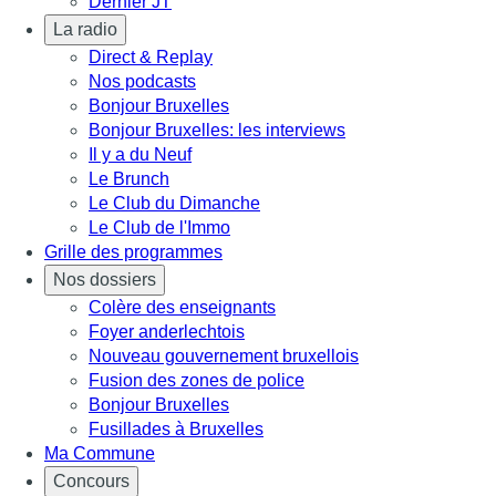
Dernier JT
La radio
Direct & Replay
Nos podcasts
Bonjour Bruxelles
Bonjour Bruxelles: les interviews
Il y a du Neuf
Le Brunch
Le Club du Dimanche
Le Club de l'Immo
Grille des programmes
Nos dossiers
Colère des enseignants
Foyer anderlechtois
Nouveau gouvernement bruxellois
Fusion des zones de police
Bonjour Bruxelles
Fusillades à Bruxelles
Ma Commune
Concours