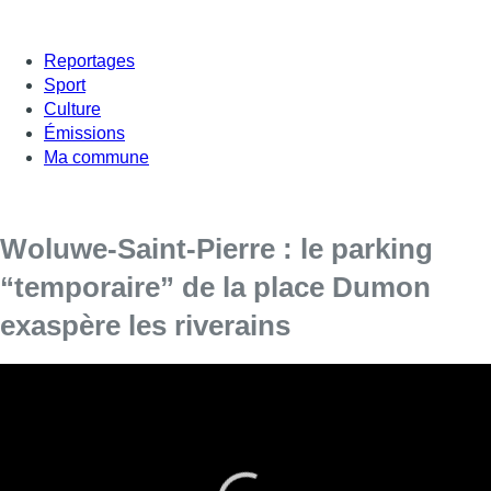
Reportages
Sport
Culture
Émissions
Ma commune
Woluwe-Saint-Pierre : le parking
“temporaire” de la place Dumon
exaspère les riverains
Des habitants de Woluwe-St-Pierre veulent dénoncer la
mauvaise gestion du parking aux abords de la place
Dumon et en particulier sur la seconde berme centrale de
l’avenue Baron D’huart.
Ce parking devait être temporaire, le temps des travaux de la