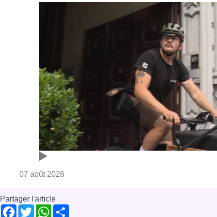
Consulter l'article "Dernier kilomètre : comme
07 août 2026
Partager l'article
Facebook
Twitter
WhatsApp
Share
28 janvier 2023
- 17h28
Modifié le
29 janvier 2023
- 11h35
parking
place Dumon
News
Woluwe-Saint-Pierre
Offres d’emploi