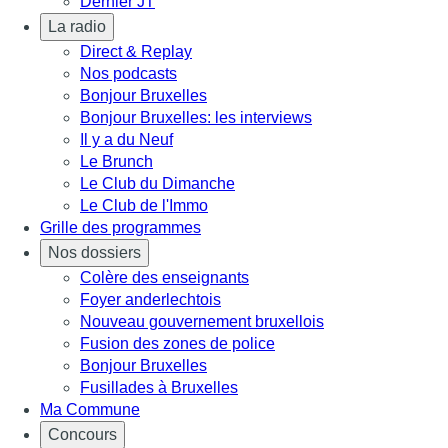
Dernier JT
La radio
Direct & Replay
Nos podcasts
Bonjour Bruxelles
Bonjour Bruxelles: les interviews
Il y a du Neuf
Le Brunch
Le Club du Dimanche
Le Club de l'Immo
Grille des programmes
Nos dossiers
Colère des enseignants
Foyer anderlechtois
Nouveau gouvernement bruxellois
Fusion des zones de police
Bonjour Bruxelles
Fusillades à Bruxelles
Ma Commune
Concours