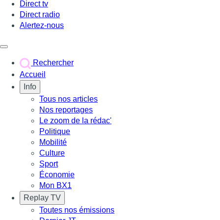
Direct tv
Direct radio
Alertez-nous
Déclencher le menu
Rechercher
Accueil
Info
Tous nos articles
Nos reportages
Le zoom de la rédac'
Politique
Mobilité
Culture
Sport
Économie
Mon BX1
Replay TV
Toutes nos émissions