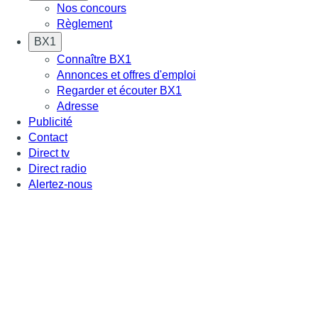
Nos concours
Règlement
BX1
Connaître BX1
Annonces et offres d'emploi
Regarder et écouter BX1
Adresse
Publicité
Contact
Direct tv
Direct radio
Alertez-nous