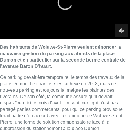
place Dumon. Le chantier s’est achevé en 2018, mais ce
nouveau parking est toujours là, malgré les plaintes des
riverains. De son côté, la commune assure qu’il devrait
disparaître d’ici le mois d’avril. Un sentiment qui n’est pas
partagé par les commerçants, pour qui ce parking provisoire
ferait partie d’un accord avec la commune de Woluwe-Saint-
Pierre, une forme de solution compensatoire face à la
suppression du stationnement à la place Dumon.
■ Un reportage de
Maria Bemba, Quentin Rossels et Hugo
Moriamé
Lire aussi :
Les Bruxellois respectent mieux les
zones 30 ?