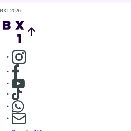
BX1 2026
Back to top
Consulter page Instagram
Consulter page Facebook
Consulter Youtube
Consulter TikTok
Nous rejoindre sur Whatsapp
S'abonner à notre newsletter