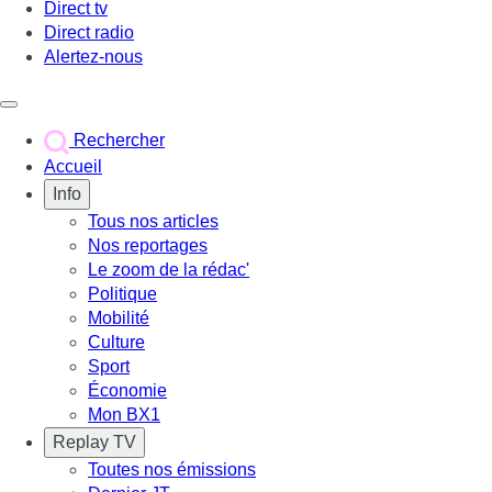
Direct tv
Direct radio
Alertez-nous
Déclencher le menu
Rechercher
Accueil
Info
Tous nos articles
Nos reportages
Le zoom de la rédac'
Politique
Mobilité
Culture
Sport
Économie
Mon BX1
Replay TV
Toutes nos émissions