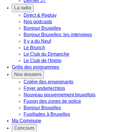
Dernier JT
La radio
Direct & Replay
Nos podcasts
Bonjour Bruxelles
Bonjour Bruxelles: les interviews
Il y a du Neuf
Le Brunch
Le Club du Dimanche
Le Club de l'Immo
Grille des programmes
Nos dossiers
Colère des enseignants
Foyer anderlechtois
Nouveau gouvernement bruxellois
Fusion des zones de police
Bonjour Bruxelles
Fusillades à Bruxelles
Ma Commune
Concours