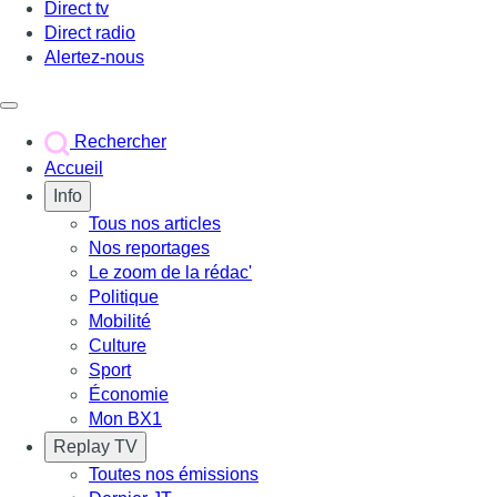
Direct tv
Direct radio
Alertez-nous
Déclencher le menu
Rechercher
Accueil
Info
Tous nos articles
Nos reportages
Le zoom de la rédac'
Politique
Mobilité
Culture
Sport
Économie
Mon BX1
Replay TV
Toutes nos émissions