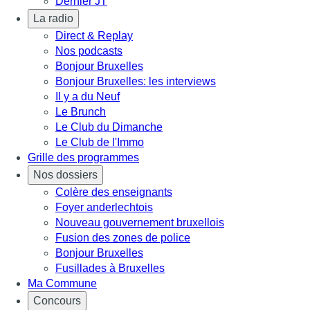
Dernier JT
La radio
Direct & Replay
Nos podcasts
Bonjour Bruxelles
Bonjour Bruxelles: les interviews
Il y a du Neuf
Le Brunch
Le Club du Dimanche
Le Club de l'Immo
Grille des programmes
Nos dossiers
Colère des enseignants
Foyer anderlechtois
Nouveau gouvernement bruxellois
Fusion des zones de police
Bonjour Bruxelles
Fusillades à Bruxelles
Ma Commune
Concours