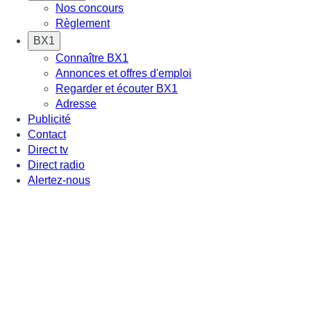
Nos concours
Règlement
BX1
Connaître BX1
Annonces et offres d'emploi
Regarder et écouter BX1
Adresse
Publicité
Contact
Direct tv
Direct radio
Alertez-nous