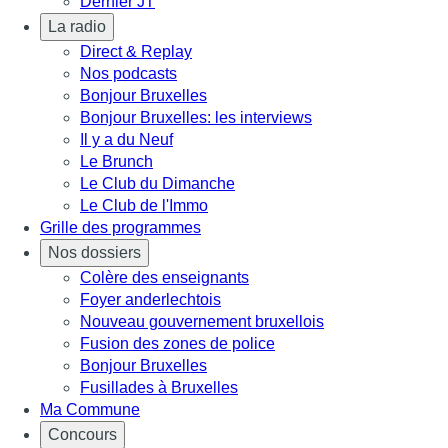
Dernier JT
La radio
Direct & Replay
Nos podcasts
Bonjour Bruxelles
Bonjour Bruxelles: les interviews
Il y a du Neuf
Le Brunch
Le Club du Dimanche
Le Club de l'Immo
Grille des programmes
Nos dossiers
Colère des enseignants
Foyer anderlechtois
Nouveau gouvernement bruxellois
Fusion des zones de police
Bonjour Bruxelles
Fusillades à Bruxelles
Ma Commune
Concours