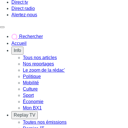
Direct tv
Direct radio
Alertez-nous
Déclencher le menu
Rechercher
Accueil
Info
Tous nos articles
Nos reportages
Le zoom de la rédac'
Politique
Mobilité
Culture
Sport
Économie
Mon BX1
Replay TV
Toutes nos émissions