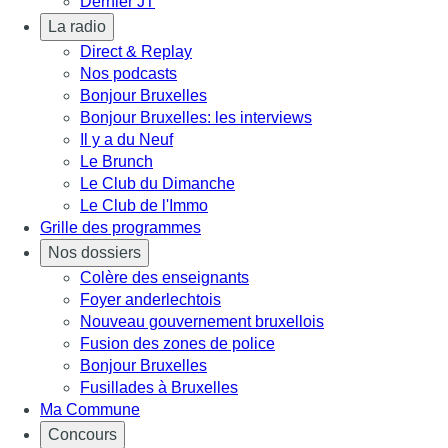
Dernier JT
La radio
Direct & Replay
Nos podcasts
Bonjour Bruxelles
Bonjour Bruxelles: les interviews
Il y a du Neuf
Le Brunch
Le Club du Dimanche
Le Club de l'Immo
Grille des programmes
Nos dossiers
Colère des enseignants
Foyer anderlechtois
Nouveau gouvernement bruxellois
Fusion des zones de police
Bonjour Bruxelles
Fusillades à Bruxelles
Ma Commune
Concours