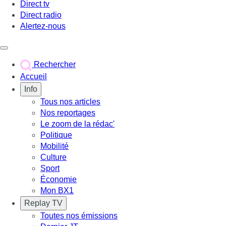
Direct tv
Direct radio
Alertez-nous
Déclencher le menu
Rechercher
Accueil
Info
Tous nos articles
Nos reportages
Le zoom de la rédac'
Politique
Mobilité
Culture
Sport
Économie
Mon BX1
Replay TV
Toutes nos émissions