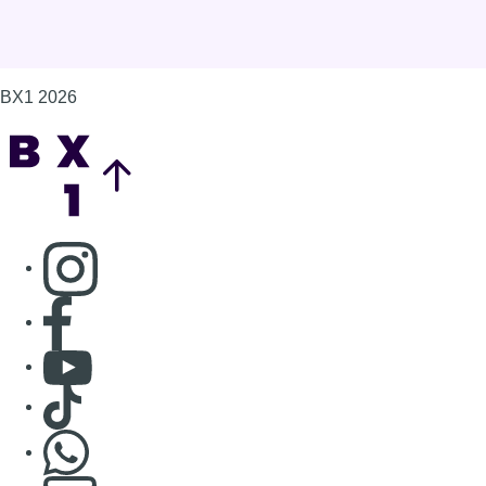
BX1 2026
Back to top
Consulter page Instagram
Consulter page Facebook
Consulter Youtube
Consulter TikTok
Nous rejoindre sur Whatsapp