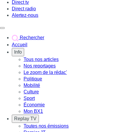
Direct tv
Direct radio
Alertez-nous
Déclencher le menu
Rechercher
Accueil
Info
Tous nos articles
Nos reportages
Le zoom de la rédac'
Politique
Mobilité
Culture
Sport
Économie
Mon BX1
Replay TV
Toutes nos émissions