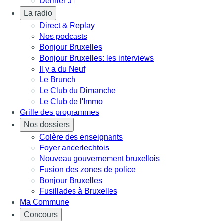
Dernier JT
La radio
Direct & Replay
Nos podcasts
Bonjour Bruxelles
Bonjour Bruxelles: les interviews
Il y a du Neuf
Le Brunch
Le Club du Dimanche
Le Club de l'Immo
Grille des programmes
Nos dossiers
Colère des enseignants
Foyer anderlechtois
Nouveau gouvernement bruxellois
Fusion des zones de police
Bonjour Bruxelles
Fusillades à Bruxelles
Ma Commune
Concours