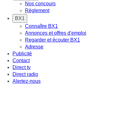
Nos concours
Règlement
BX1
Connaître BX1
Annonces et offres d'emploi
Regarder et écouter BX1
Adresse
Publicité
Contact
Direct tv
Direct radio
Alertez-nous